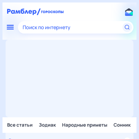
Поиск по интернету
Все статьи
Зодиак
Народные приметы
Сонник