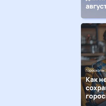
авгус
Гороскопы
Как н
сохра
горос