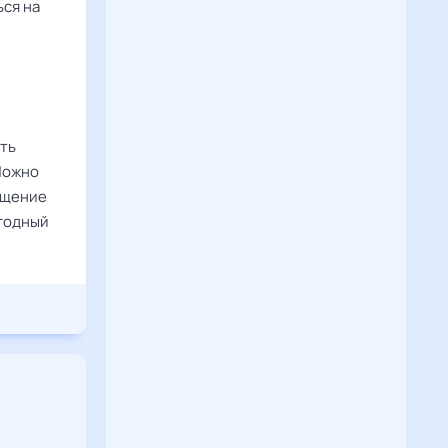
ься на
ть
Можно
ащение
ыгодный