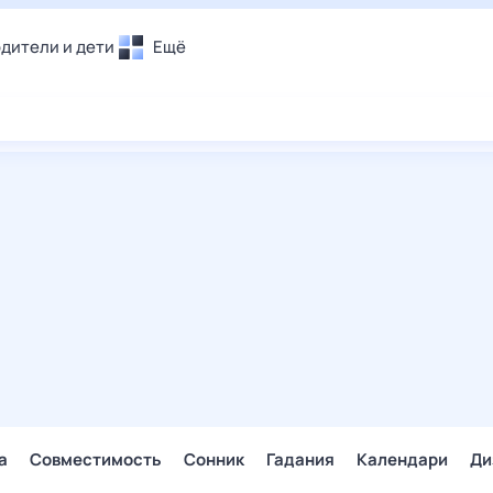
дители и дети
Ещё
Почта
овье
Поиск
лечения и отдых
Погода
и уют
ТВ-программа
т
ера
ологии и тренды
енные ситуации
егаем вместе
скопы
Помощь
а
Совместимость
Сонник
Гадания
Календари
Ди