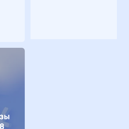
изы
8