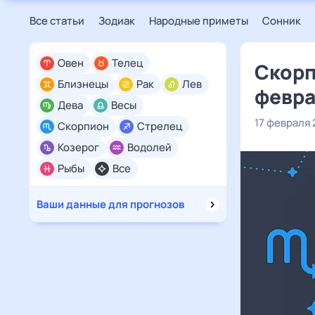
Все статьи
Зодиак
Народные приметы
Сонник
Овен
Телец
Скорп
Близнецы
Рак
Лев
февра
Дева
Весы
17 февраля 
Скорпион
Стрелец
Козерог
Водолей
Рыбы
Все
Ваши данные для прогнозов