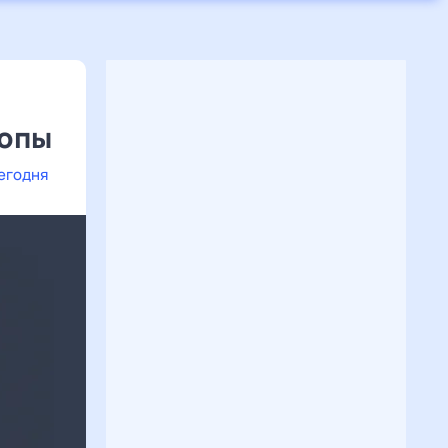
копы
сегодня