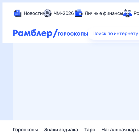
Новости
ЧМ-2026
Личные финансы
Ро
Еда
Поиск по интернету
Здор
Разв
Дом 
Спор
Карь
Авто
Техн
Жизн
Сбер
Горо
Гороскопы
Знаки зодиака
Таро
Натальная карт