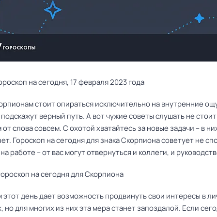
роскоп на сегодня, 17 февраля 2023 года
орпионам стоит опираться исключительно на внутренние ощ
подскажут верный путь. А вот чужие советы слушать не стоит 
 от слова совсем. С охотой хватайтесь за новые задачи – в ни
ет. Гороскоп на сегодня для знака Скорпиона советует не сп
на работе – от вас могут отвернуться и коллеги, и руководств
ороскоп на сегодня для Скорпиона
 этот день дает возможность продвинуть свои интересы в л
 но для многих из них эта мера станет запоздалой. Если сег