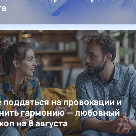
та
е поддаться на провокации и
нить гармонию — любовный
коп на 8 августа