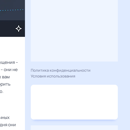
ущения –
– они не
Политика конфиденциальности
Условия использования
х вам
орить
о.
ичных
одня они