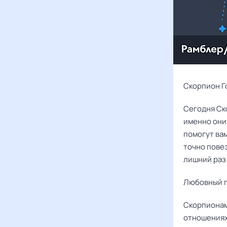
Скорпион Го
Сегодня Ск
именно они 
помогут вам
точно повез
лишний раз 
Любовный г
Скорпионам
отношениях,