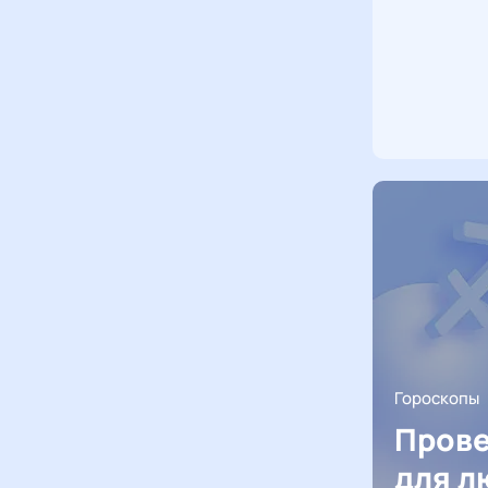
Гороскопы
Прове
для л