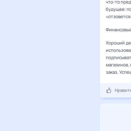
что-то пре
будущее: п
«отзовется
Финансовый
Хороший де
использова
подписыват
магазинов,
заказ. Успе
Нравит