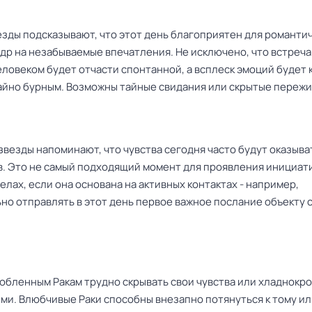
езды подсказывают, что этот день благоприятен для романти
др на незабываемые впечатления. Не исключено, что встреча
ловеком будет отчасти спонтанной, а всплеск эмоций будет 
айно бурным. Возможны тайные свидания или скрытые пережи
звезды напоминают, что чувства сегодня часто будут оказыва
в. Это не самый подходящий момент для проявления инициат
лах, если она основана на активных контактах - например,
но отправлять в этот день первое важное послание объекту 
юбленным Ракам трудно скрывать свои чувства или хладнокр
ми. Влюбчивые Раки способны внезапно потянуться к тому или