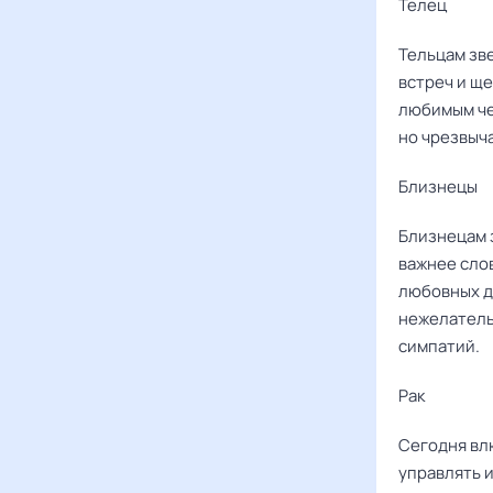
Телец
Тельцам зв
встреч и ще
любимым че
но чрезвыч
Близнецы
Близнецам 
важнее сло
любовных де
нежелатель
симпатий.
Рак ‌‌
Сегодня вл
управлять и