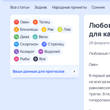
Все статьи
Зодиак
Народные приметы
Сонник
Овен
Телец
Любов
Близнецы
Рак
Лев
для к
Дева
Весы
28 февраля
Скорпион
Стрелец
Козерог
Водолей
Любовный го
Рыбы
Все
Овен ‌‌
Ваши данные для прогнозов
В первый д
не всегда м
равновесие
тратах. В л
гиперопеки