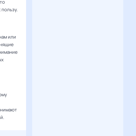
что
 пользу.
нам или
анящие
онимание
ых
ому
понимают
й.