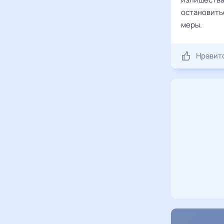
остановитьс
меры.
Нравит