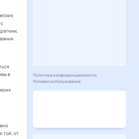
ческих
 с
кратким,
вания.
ться
ивы в
Политика конфиденциальности
Условия использования
своих
овно
 той, от