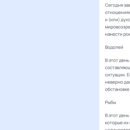
Сегодня зв
отношениях
и (или) ду
мировоззре
нанести ро
Водолей
В этот ден
составляющ
ситуации. Е
неверно да
обстановке
Рыбы ‌‌
В этот день
которые их 
излишества