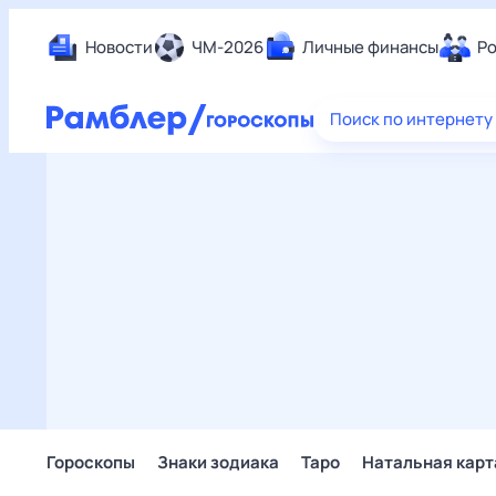
Новости
ЧМ-2026
Личные финансы
Ро
Еда
Поиск по интернету
Здор
Разв
Дом 
Спор
Карь
Авто
Техн
Жизн
Сбер
Горо
Гороскопы
Знаки зодиака
Таро
Натальная карт