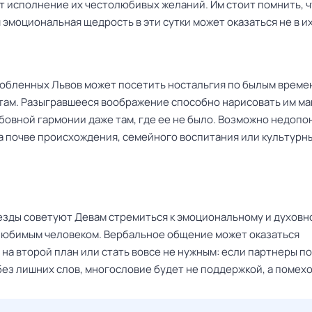
ит исполнение их честолюбивых желаний. Им стоит помнить, 
эмоциональная щедрость в эти сутки может оказаться не в их
юбленных Львов может посетить ностальгия по былым време
там. Разыгравшееся воображение способно нарисовать им м
бовной гармонии даже там, где ее не было. Возможно недоп
на почве происхождения, семейного воспитания или культурн
езды советуют Девам стремиться к эмоциональному и духовн
 любимым человеком. Вербальное общение может оказаться
 на второй план или стать вовсе не нужным: если партнеры 
без лишних слов, многословие будет не поддержкой, а помехо