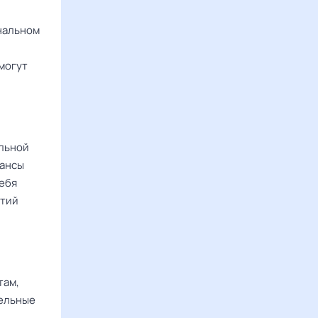
ональном
могут
альной
юансы
себя
атий
там,
дельные