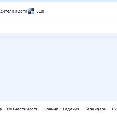
дители и дети
Ещё
Почта
овье
Поиск
лечения и отдых
Погода
и уют
ТВ-программа
т
ера
ологии и тренды
енные ситуации
егаем вместе
скопы
Помощь
а
Совместимость
Сонник
Гадания
Календари
Ди