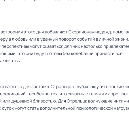
настроения этого дня добавляют Скорпионам надежд, помога
еру в любовь или в удачный поворот событий в личной жизни
 перспективы могут оказаться для них настолько привлекате
ющими, что они будут готовы без колебаний принести все
е жертвы.
ства этого дня заставят Стрельцов глубже ощутить тонкие 
реживаний - особенно тех, что связаны с тенями их прошлог
й или душевной близостью. Для Стрельца волнующие интим
х суток могут стать дополнительной психологической нагруз