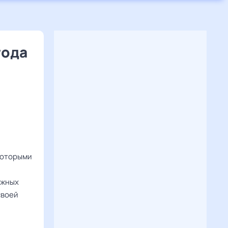
года
которыми
ежных
своей