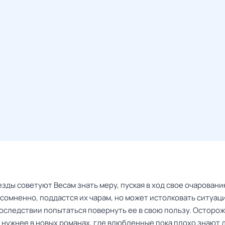
зды советуют Весам знать меру, пуская в ход свое очаровани
сомненно, поддастся их чарам, но может истолковать ситуац
последствии попытаться повернуть ее в свою пользу. Осторо
 нужнее в новых романах, где влюбленные пока плохо знают 