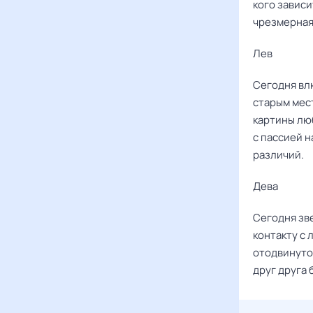
кого завис
чрезмерная 
Лев ‌‌
Сегодня вл
старым мес
картины лю
с пассией 
различий.
Дева ‌‌
Сегодня зв
контакту с
отодвинуто
друг друга 