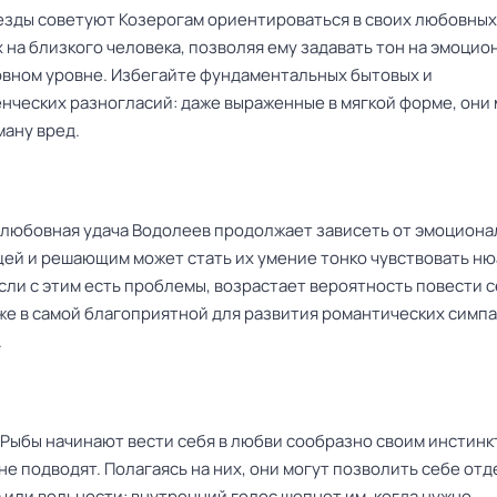
езды советуют Козерогам ориентироваться в своих любовных
 на близкого человека, позволяя ему задавать тон на эмоци
ховном уровне. Избегайте фундаментальных бытовых и
нческих разногласий: даже выраженные в мягкой форме, они 
ману вред.
ь любовная удача Водолеев продолжает зависеть от эмоцион
ей и решающим может стать их умение тонко чувствовать н
сли с этим есть проблемы, возрастает вероятность повести 
же в самой благоприятной для развития романтических симп
.
 Рыбы начинают вести себя в любви сообразно своим инстинк
не подводят. Полагаясь на них, они могут позволить себе от
 или вольности: внутренний голос шепнет им, когда нужно