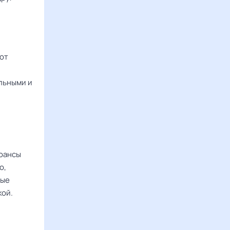
ют
.
льными и
нюансы
о,
ные
кой.