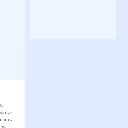
е:
ию по-
жность
друг