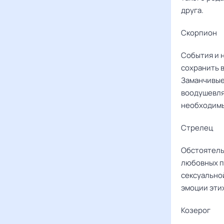
друга.
Скорпион
События и 
сохранить в
Заманчивые
воодушевля
необходимы
Стрелец
Обстоятель
любовных пе
сексуально
эмоции эти
Козерог