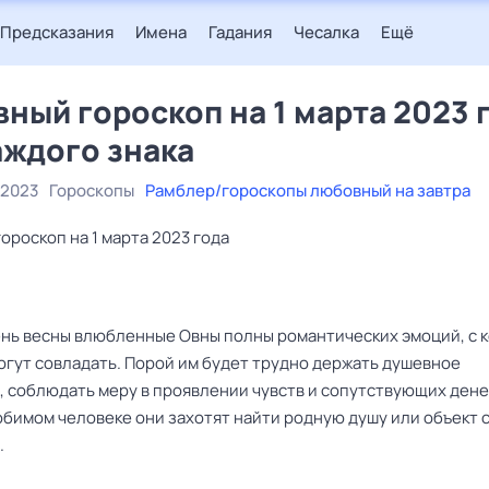
Предсказания
Имена
Гадания
Чесалка
Ещё
ный гороскоп на 1 марта 2023 
аждого знака
 2023
Гороскопы
Рамблер/гороскопы любовный на завтра
роскоп на 1 марта 2023 года
ень весны влюбленные Овны полны романтических эмоций, с 
огут совладать. Порой им будет трудно держать душевное
, соблюдать меру в проявлении чувств и сопутствующих ден
юбимом человеке они захотят найти родную душу или объект 
.