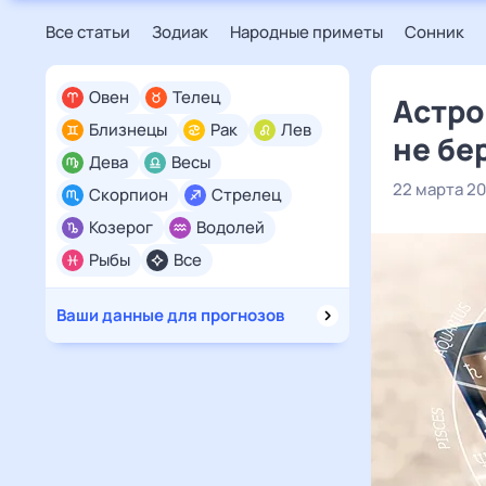
Все статьи
Зодиак
Народные приметы
Сонник
Овен
Телец
Астро
Близнецы
Рак
Лев
не бе
Дева
Весы
22 марта 2
Скорпион
Стрелец
Козерог
Водолей
Рыбы
Все
Ваши данные для прогнозов