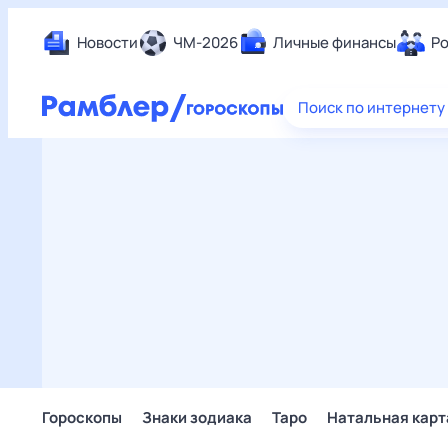
Новости
ЧМ-2026
Личные финансы
Ро
Еда
Поиск по интернету
Здор
Разв
Дом 
Спор
Карь
Авто
Техн
Жизн
Сбер
Горо
Гороскопы
Знаки зодиака
Таро
Натальная карт