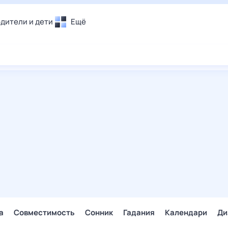
дители и дети
Ещё
Почта
овье
Поиск
лечения и отдых
Погода
и уют
ТВ-программа
т
ера
ологии и тренды
енные ситуации
егаем вместе
скопы
Помощь
а
Совместимость
Сонник
Гадания
Календари
Ди