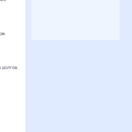
как
х долгов.