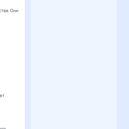
ства. Они
мет
них