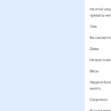
На этой не
чреваты не
Лев
Вы сможете 
Дева
Не все план
Весы
Неделя бол
много.
Скорпион
Высока веро