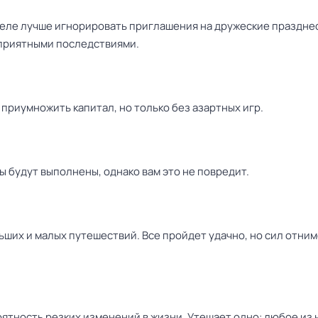
деле лучше игнорировать приглашения на дружеские праздне
приятными последствиями.
приумножить капитал, но только без азартных игр.
ы будут выполнены, однако вам это не повредит.
ьших и малых путешествий. Все пройдет удачно, но сил отни
ятность резких изменений в жизни. Утешает одно: любое из 