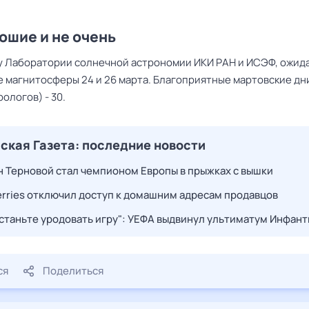
ошие и не очень
у Лаборатории солнечной астрономии ИКИ РАН и ИСЭФ, ожид
 магнитосферы 24 и 26 марта. Благоприятные мартовские дн
ологов) - 30.
ская Газета: последние новости
н Терновой стал чемпионом Европы в прыжках с вышки
erries отключил доступ к домашним адресам продавцов
станьте уродовать игру": УЕФА выдвинул ультиматум Инфан
ся
Поделиться