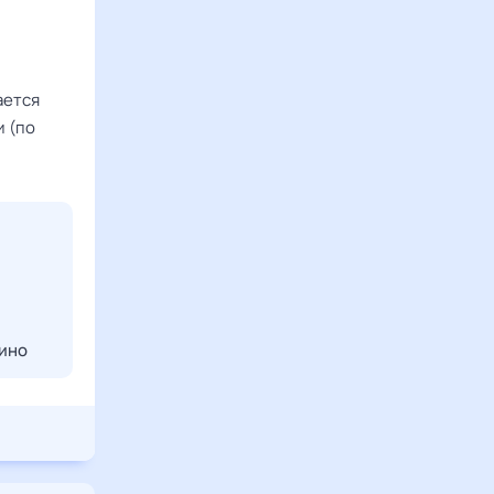
ается
и (по
тино