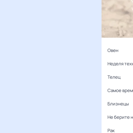
Овен
Неделя техн
Телец
Самое врем
Близнецы
Не берите н
Рак