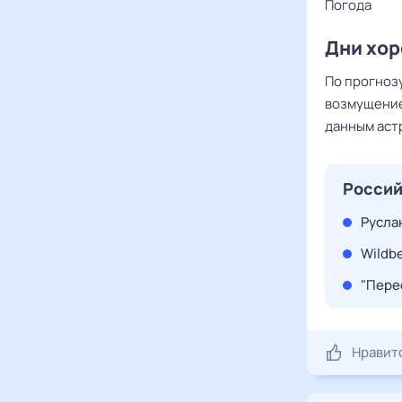
Погода
Дни хор
По прогноз
возмущение
данным астр
Россий
Русла
Wildb
"Пере
Нравит