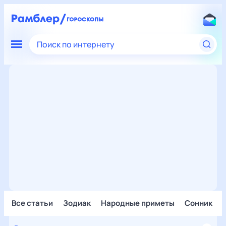
Поиск по интернету
Все статьи
Зодиак
Народные приметы
Сонник