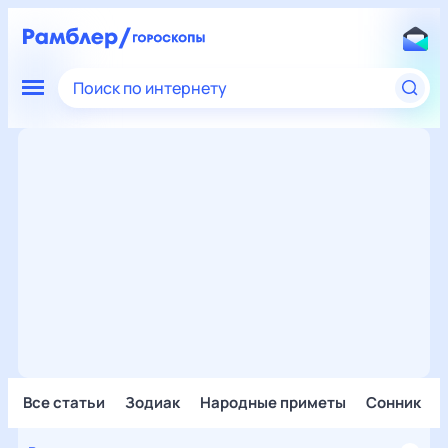
Поиск по интернету
Все статьи
Зодиак
Народные приметы
Сонник