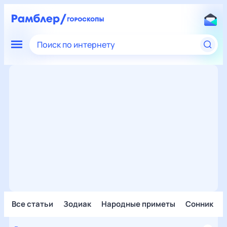
Поиск по интернету
Все статьи
Зодиак
Народные приметы
Сонник