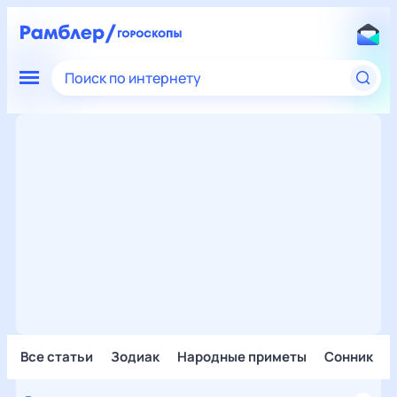
Поиск по интернету
Все статьи
Зодиак
Народные приметы
Сонник