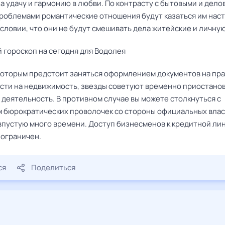
а удачу и гармонию в любви. По контрасту с бытовыми и дел
роблемами романтические отношения будут казаться им нас
условии, что они не будут смешивать дела житейские и личну
 гороскоп на сегодня для Водолея
которым предстоит заняться оформлением документов на пр
сти на недвижимость, звезды советуют временно приостано
 деятельность. В противном случае вы можете столкнуться с
 бюрократических проволочек со стороны официальных влас
впустую много времени. Доступ бизнесменов к кредитной ли
 ограничен.
ся
Поделиться