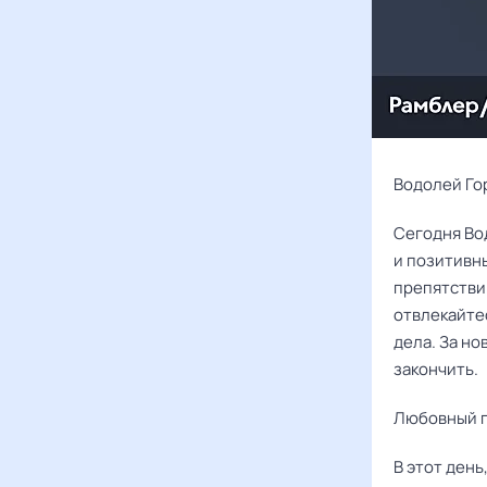
Водолей Гор
Сегодня Во
и позитивн
препятствий
отвлекайтес
дела. За но
закончить.
Любовный г
В этот ден