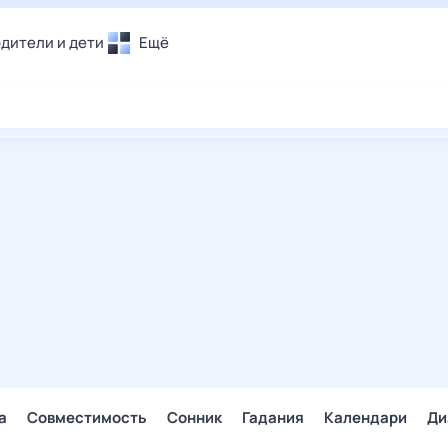
дители и дети
Ещё
Почта
овье
Поиск
лечения и отдых
Погода
и уют
ТВ-программа
т
ера
ологии и тренды
енные ситуации
егаем вместе
скопы
Помощь
а
Совместимость
Сонник
Гадания
Календари
Ди