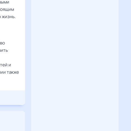
овыми
тоящим
ю жизнь.
аво
вить
тей и
нии также