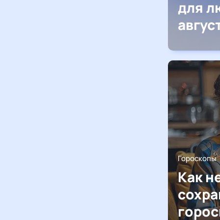
для л
авгус
Гороскопы
Как н
сохра
горос