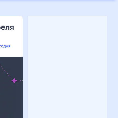
реля
годня