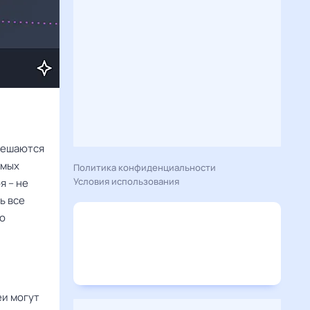
смешаются
имых
Политика конфиденциальности
Условия использования
я – не
ь все
но
еи могут