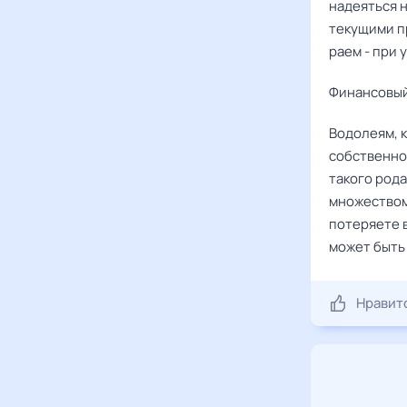
надеяться н
текущими п
раем - при 
Финансовый
Водолеям, 
собственно
такого рода
множеством
потеряете 
может быть
Нравит