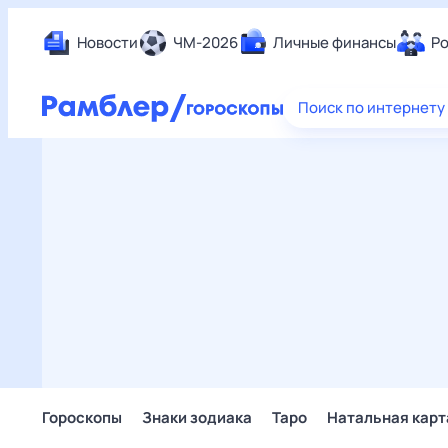
Новости
ЧМ-2026
Личные финансы
Ро
Еда
Поиск по интернету
Здор
Разв
Дом 
Спор
Карь
Авто
Техн
Жизн
Сбер
Горо
Гороскопы
Знаки зодиака
Таро
Натальная карт