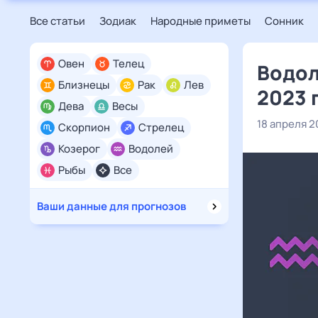
Все статьи
Зодиак
Народные приметы
Сонник
Овен
Телец
Водол
Близнецы
Рак
Лев
2023 
Дева
Весы
18 апреля 2
Скорпион
Стрелец
Козерог
Водолей
Рыбы
Все
Ваши данные для прогнозов