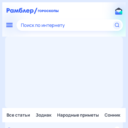
Поиск по интернету
Все статьи
Зодиак
Народные приметы
Сонник