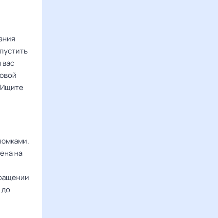
ания
опустить
 вас
ловой
. Ищите
ломками.
ена на
бращении
 до