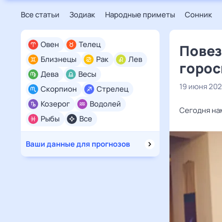
Все статьи
Зодиак
Народные приметы
Сонник
Овен
Телец
Повез
Близнецы
Рак
Лев
горос
Дева
Весы
19 июня 20
Скорпион
Стрелец
Козерог
Водолей
Сегодня на
Рыбы
Все
Ваши данные для прогнозов