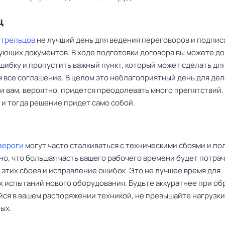
ц
Стрельцов
не лучший день для ведения переговоров и подпис
ующих документов. В ходе подготовки договора вы можете д
шибку и пропустить важный пункт, который может сделать для
 все соглашение. В целом это неблагоприятный день для де
 и вам, вероятно, придется преодолевать много препятствий
 и тогда решение придет само собой.
зероги
могут часто сталкиваться с техническими сбоями и по
но, что большая часть вашего рабочего времени будет потрач
 этих сбоев и исправление ошибок. Это не лучшее время для
х испытаний нового оборудования. Будьте аккуратнее при о
йся в вашем распоряжении техникой, не превышайте нагрузки
ых.