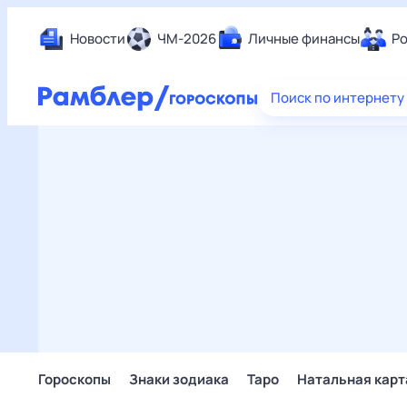
Новости
ЧМ-2026
Личные финансы
Ро
Еда
Поиск по интернету
Здор
Разв
Дом 
Спор
Карь
Авто
Техн
Жизн
Сбер
Горо
Гороскопы
Знаки зодиака
Таро
Натальная карт