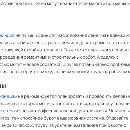
частые поездки. Также могут возникать сложности при мелко
Тельцов
не лучший день для расходования денег на недвижимо
сли вы собираетесь строить дом или делать ремонт, то пока 
с покупкой стройматериалов. Также в этот день могут снизит
проведения ремонтных и строительных работ. А сделки с
тью могут и вовсе сорваться. Другая потенциально проблем
 связана с вероятным ухудшением условий труда на рабочем 
цы
изнецам
не рекомендуется планировать и проводить деловы
акомства, которые могут у вас состояться, не принесут вам н
о с точки зрения профессиональной деятельности. Чем меньш
ктов, тем спокойнее будет ваша нервная система. Отдавайте
ие физическому труду и будьте внимательнее при работе с