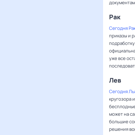
документам
Рак ‌‌
Сегодня Ра
приказы и 
подработку
официальна
уже все ост
последоват
Лев ‌‌
Сегодня Ль
кругозора 
бесплодные
может на са
большие со
решения во