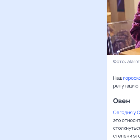
Фото:
alarm
Наш
гороск
репутацию 
Овен ‌‌
Сегодня у 
это относи
столкнутьс
степени это