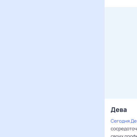
Дева ‌‌
Сегодня Де
сосредоточи
своих проф