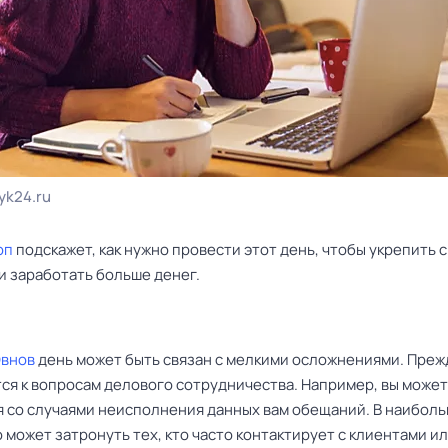
yk24.ru
оп
подскажет, как нужно провести этот день, чтобы укрепить 
и заработать больше денег.
Овнов
день может быть связан с мелкими осложнениями. Прежд
тся к вопросам делового сотрудничества. Например, вы може
я со случаями неисполнения данных вам обещаний. В наибол
 может затронуть тех, кто часто контактирует с клиентами и