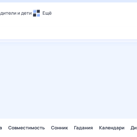
дители и дети
Ещё
Почта
овье
Поиск
лечения и отдых
Погода
и уют
ТВ-программа
т
ера
ологии и тренды
енные ситуации
егаем вместе
скопы
Помощь
а
Совместимость
Сонник
Гадания
Календари
Ди