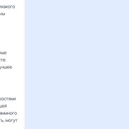
икакого
шим
ные
ете
лучшее
костями
ущей
раммного
ь, могут