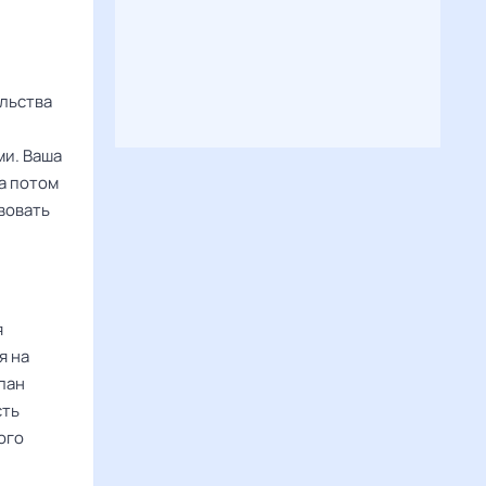
льства
ми. Ваша
а потом
вовать
я
я на
лан
сть
ого