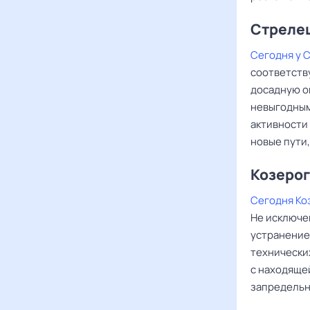
Стреле
Сегодня у 
соответств
досадную о
невыгодным
активности
новые пути,
Козерог
Сегодня Ко
Не исключе
устранение
технически
с находяще
запредельн