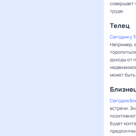
совершает 
труде.
Телец
Сегодня у 
Например, е
торопиться 
доходы от 
недвижимос
может быть
Близне
Сегодня Бл
встречи. Зн
позитивног
будет конта
предпочтен