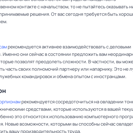
енном контакте с начальством, то не пытайтесь оказывать н
 принимаемые решения. От вас сегодня требуется быть хоро
ем.
сам
рекомендуется активнее взаимодействовать с деловыми
. Именно они сейчас в состоянии предложить вам неординар
оторые позволят преодолеть сложности. В частности, вы мож
ть часть своих полномочий партнеру или напарнику. Это не 
служебных командировок и обмена опытом с иностранцами.
он
корпионам
рекомендуется сосредоточиться на овладении тон
ехническими средствами, которые используются в вашей тек
обенно это относится к использованию компьютерного прог
я. Новые возможности, которыми вы способны сейчас овладет
сить вашу производительность труда.