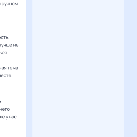
м ручном
сть.
лучше не
ься
ная тема
месте.
е
ичего
е у вас