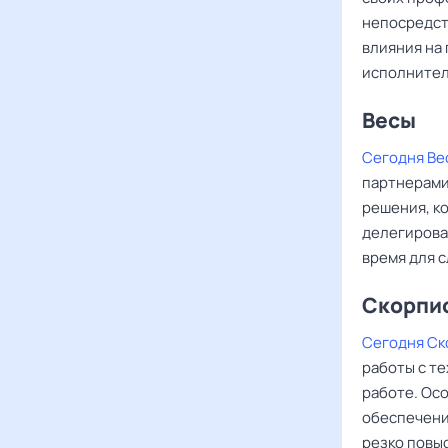
непосредств
влияния на
исполнител
Весы ‌‌
Сегодня Ве
партнерами
решения, к
делегирова
время для 
Скорпи
Сегодня С
работы с т
работе. Ос
обеспечени
резко повы