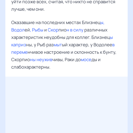
уйти позже всех, считая, что никто не справится
лучше, чем они.
Оказавшие на последних местах Близнец
ы,
Водол
ей
, Рыбы
и
Скор
пио
н в силу
различных
характеристик неудобны для коллег. Близнец
ы
каприз
ны, у Рыб раз
мыт
ый характер, у Водолее
в
переме
нчивое настроение и склонность к бунту,
Скорпио
ны неужив
чивы, Раки до
мосе
ды и
слабохарактерны.