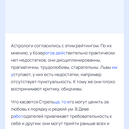
Астрологи согласились с этим рейтингом. По их
мнению, у Козер
огов дейс
твительно практически
нет недостатков, они дисциплинированны,
прагматичны, трудолюбивы, старательны. Львы
им
у
ступают, у них есть недостатки, например
отсутствует пунктуальность. К тому же они плохо
воспринимают критику, обидчивы.
Что касается Стрель
ца, то е
го могут ценить за
любовь к порядку и редкий ум. В Деве
р
абот
одателей привлекает требовательность к
себе и другим: они могут прийти раньше всех и