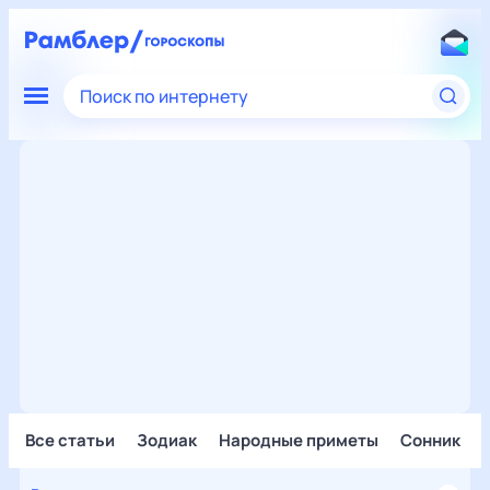
Поиск по интернету
Все статьи
Зодиак
Народные приметы
Сонник