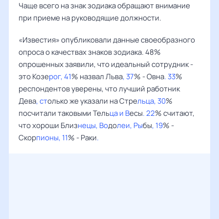
Чаще всего на знак зодиака обращают внимание
при приеме на руководящие должности.
«Известия» опубликовали данные своеобразного
опроса о качествах знаков зодиака. 48%
опрошенных заявили, что идеальный сотрудник -
это Козе
рог, 41
% назвал Льва
, 37
% - Овна
. 33
%
респондентов уверены, что лучший работник
Дева
, ст
олько же указали на Стре
льца, 30
%
посчитали таковыми Тель
ца и В
есы
. 22
% считают,
что хороши Близ
нецы, Во
до
леи, Ры
бы
, 19
% -
Скор
пионы, 11
% - Раки
.