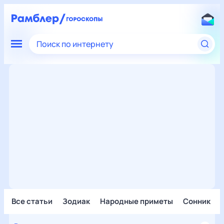
Поиск по интернету
Все статьи
Зодиак
Народные приметы
Сонник