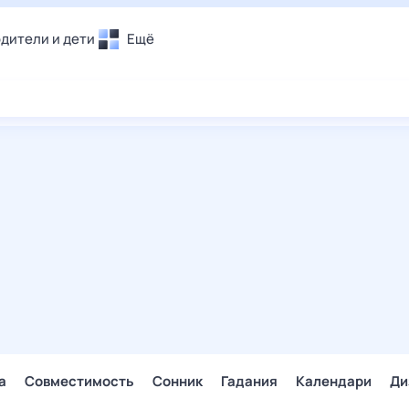
дители и дети
Ещё
Почта
овье
Поиск
лечения и отдых
Погода
и уют
ТВ-программа
т
ера
ологии и тренды
енные ситуации
егаем вместе
скопы
Помощь
а
Совместимость
Сонник
Гадания
Календари
Ди