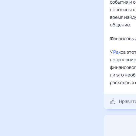
события и о
половины дн
время найд
общение.
Финансовый
У
Рак
ов это
незапланир
финансового
ли это нео
расходов и 
Нравит