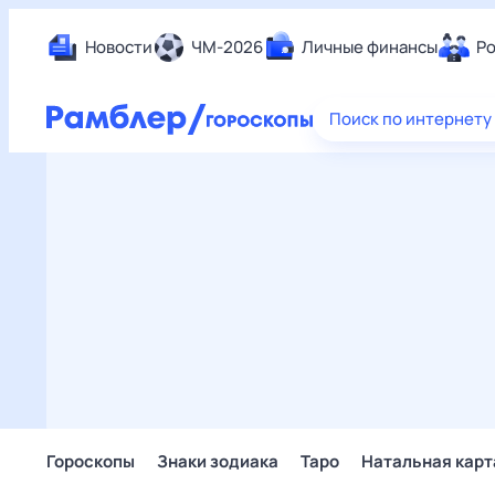
Новости
ЧМ-2026
Личные финансы
Ро
Еда
Поиск по интернету
Здор
Разв
Дом 
Спор
Карь
Авто
Техн
Жизн
Сбер
Горо
Гороскопы
Знаки зодиака
Таро
Натальная карт