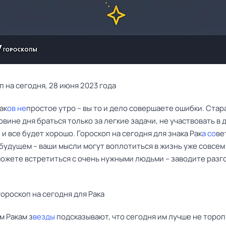
п на сегодня, 28 июня 2023 года
ак
ов не
простое утро – вы то и дело совершаете ошибки. Стар
вине дня браться только за легкие задачи, не участвовать в
 и все будет хорошо. Гороскоп на сегодня для знака Рак
а со
ве
будущем – ваши мысли могут воплотиться в жизнь уже совсем
можете встретиться с очень нужными людьми – заводите разг
ороскоп на сегодня для Рака
 Ракам з
везды
подсказывают, что сегодня им лучше не торо