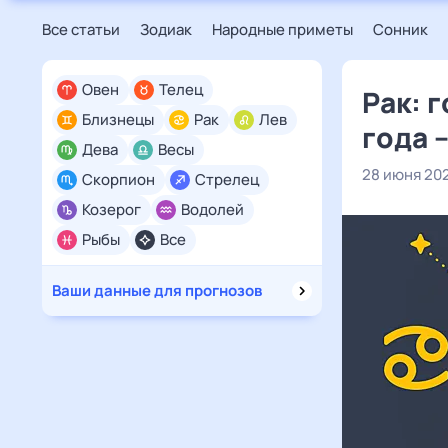
Все статьи
Зодиак
Народные приметы
Сонник
Овен
Телец
Рак: 
Близнецы
Рак
Лев
года 
Дева
Весы
28 июня 20
Скорпион
Стрелец
Козерог
Водолей
Рыбы
Все
Ваши данные для прогнозов