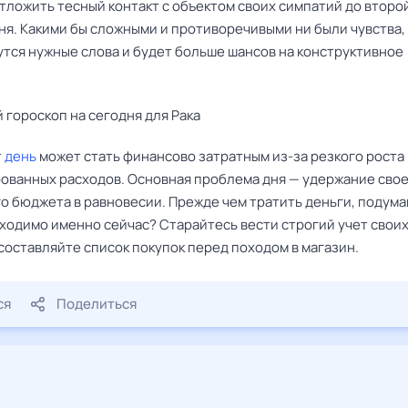
тложить тесный контакт с объектом своих симпатий до второ
я. Какими бы сложными и противоречивыми ни были чувства, 
утся нужные слова и будет больше шансов на конструктивное
 гороскоп на сегодня для Рака
т
день
может стать финансово затратным из-за резкого роста
ованных расходов. Основная проблема дня — удержание сво
 бюджета в равновесии. Прежде чем тратить деньги, подумай
бходимо именно сейчас? Старайтесь вести строгий учет свои
составляйте список покупок перед походом в магазин.
ся
Поделиться