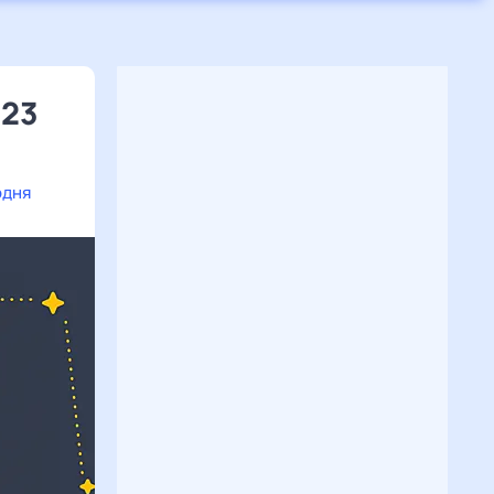
023
одня