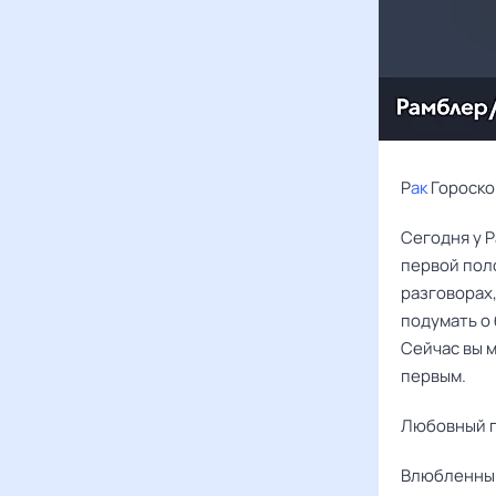
Р
ак
Гороско
Сегодня у Р
первой поло
разговорах,
подумать о 
Сейчас вы 
первым.
Любовный г
Влюбленным