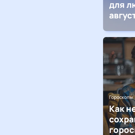
для л
авгус
Гороскопы
Как н
сохра
горос