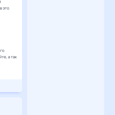
й
в это
его
те, а так
х