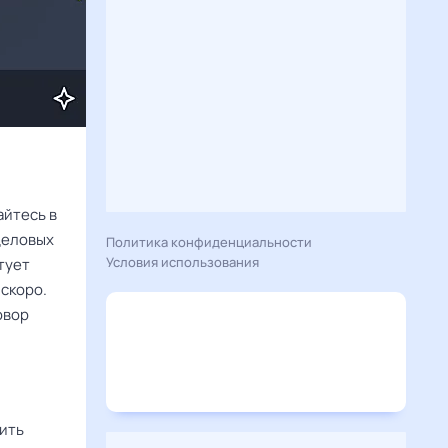
айтесь в
 деловых
Политика конфиденциальности
Условия использования
тует
 скоро.
овор
пить