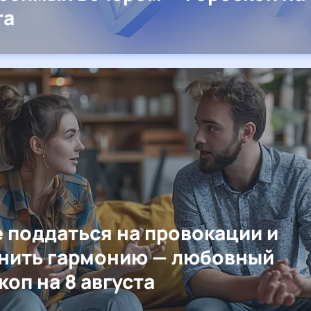
та
е поддаться на провокации и
нить гармонию — любовный
коп на 8 августа