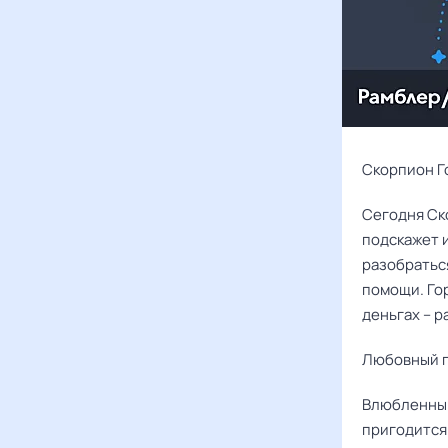
Скорпион Го
Сегодня Ск
подскажет и
разобраться
помощи. Го
деньгах – р
Любовный г
Влюбленным
пригодится 