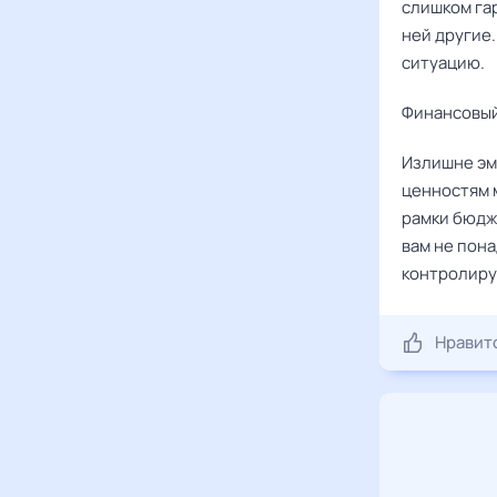
слишком гар
ней другие.
ситуацию.
Финансовый
Излишне эм
ценностям 
рамки бюдже
вам не пон
контролиру
Нравит