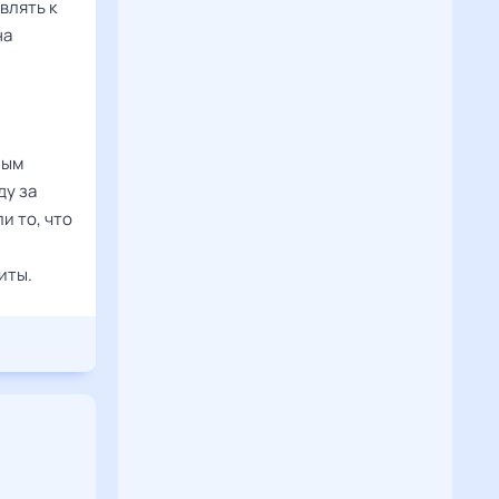
влять к
на
ным
ду за
и то, что
иты.