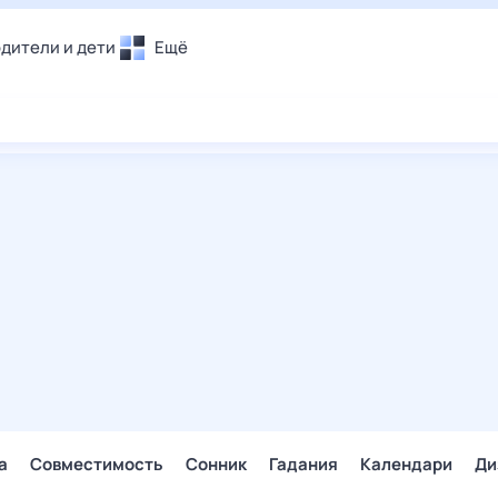
дители и дети
Ещё
Почта
овье
Поиск
лечения и отдых
Погода
и уют
ТВ-программа
т
ера
ологии и тренды
енные ситуации
егаем вместе
скопы
Помощь
а
Совместимость
Сонник
Гадания
Календари
Ди