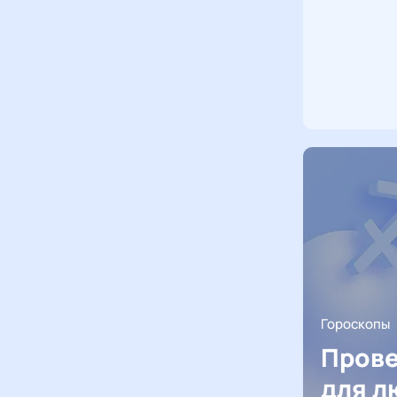
Гороскопы
Прове
для л