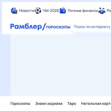
Новости
ЧМ-2026
Личные финансы
Ро
Еда
Поиск по интернету
Здор
Разв
Дом 
Спор
Карь
Авто
Техн
Жизн
Сбер
Горо
Гороскопы
Знаки зодиака
Таро
Натальная карт