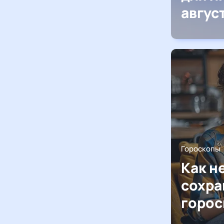
авгус
Гороскопы
Как н
сохра
горос