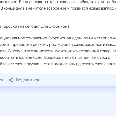
монично. Если допущена одна роковая ошибка, не стоит доба
 В конце дня изменится настроение и появится новый взгляд 
 гороскоп на сегодня для Скорпиона
оциональное отношение Скорпионов к деньгам и материаль
может привести к резкому росту финансовых расходов и выхо
та. В результате вы можете купить некачественный товар, ил
адобится в дальнейшем. Воздержитест от шопинга и строго
йте все свои покупки — это поможет вам сдержать свои аппет
ся
Поделиться