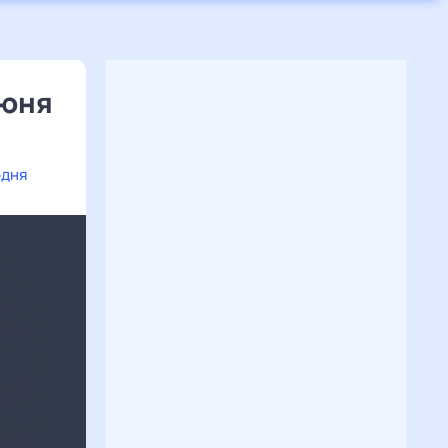
июня
одня