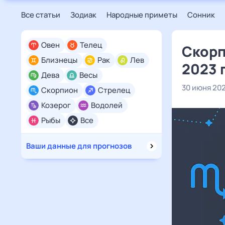
Все статьи
Зодиак
Народные приметы
Сонник
Овен
Телец
Скорп
Близнецы
Рак
Лев
2023 
Дева
Весы
30 июня 20
Скорпион
Стрелец
Козерог
Водолей
Рыбы
Все
Ваши данные для прогнозов