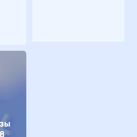
изы
8