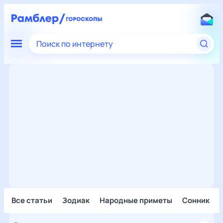
Поиск по интернету
Все статьи
Зодиак
Народные приметы
Сонник