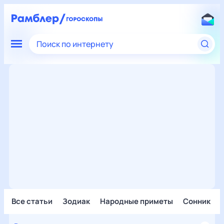
Поиск по интернету
Все статьи
Зодиак
Народные приметы
Сонник