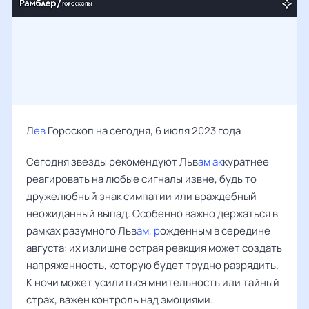
Л
ев
Гороскоп на сегодня, 6 июля 2023 года
Сегодня звезды рекомендуют Льв
ам ак
куратнее
реагировать на любые сигналы извне, будь то
дружелюбный знак симпатии или враждебный
неожиданный выпад. Особенно важно держаться в
рамках разумного Льв
ам, р
ожденным в середине
августа: их излишне острая реакция может создать
напряженность, которую будет трудно разрядить.
К ночи может усилиться мнительность или тайный
страх, важен контроль над эмоциями.