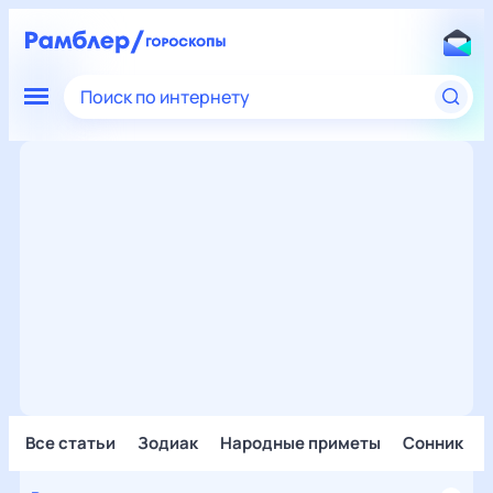
Поиск по интернету
Все статьи
Зодиак
Народные приметы
Сонник