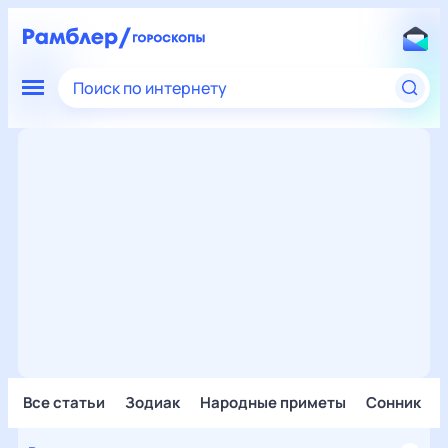
Поиск по интернету
Все статьи
Зодиак
Народные приметы
Сонник