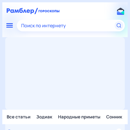
Поиск по интернету
Все статьи
Зодиак
Народные приметы
Сонник