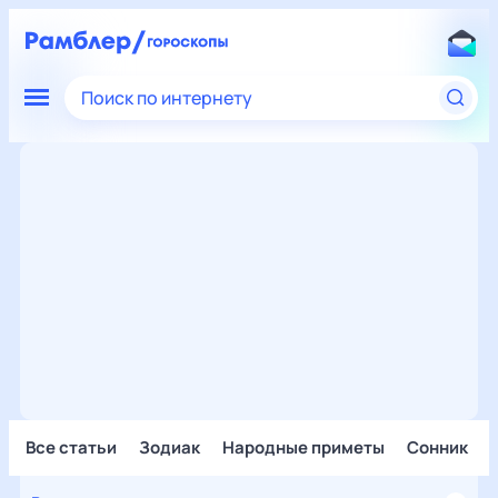
Поиск по интернету
Все статьи
Зодиак
Народные приметы
Сонник