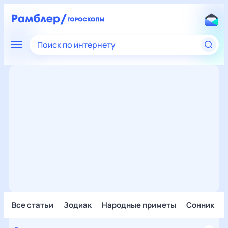
Поиск по интернету
Все статьи
Зодиак
Народные приметы
Сонник