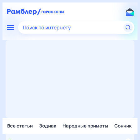
Поиск по интернету
Все статьи
Зодиак
Народные приметы
Сонник