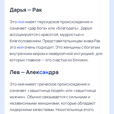
Дарья — Рак
Это
имя
имеет персидское происхождение и
означает «дар бога» или «благодать». Дарья
ассоциируется с красотой, мудростью и
благословением. Представительницам знака Рак
это и
мя
очень подходит. Это женщины с богатым
внутренним миром и невероятной интуицией, для
которых главное — это счастье их близких.
Лев — Алек
сан
дра
Это имя имеет греческое происхождение и
означает «защитница людей» или «защитница
мужчин». Обычно связывается с сильными и
независимыми женщинами, которые обладают
лидерскими качествами. Носительница этого