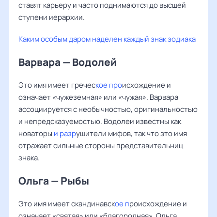
ставят карьеру и часто поднимаются до высшей
ступени иерархии.
Каким особым даром наделен каждый знак зодиака
Варвара — Водолей
Это имя имеет гречес
кое про
исхождение и
означает «чужеземная» или «чужая». Варвара
ассоциируется с необычностью, оригинальностью
и непредсказуемостью. Водолеи известны как
новаторы
и разр
ушители мифов, так что это имя
отражает сильные стороны представительниц
знака.
Ольга — Рыбы
Это имя имеет скандинавск
ое п
роисхождение и
означает «святая» или «благородная». Ольга