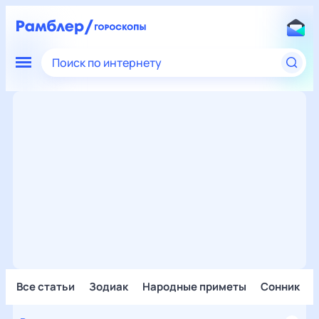
Поиск по интернету
Все статьи
Зодиак
Народные приметы
Сонник