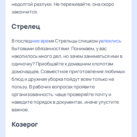
недолгой разлуки. Не переживайте, она скоро
закончится.
Стрелец
В послед
нее вре
мя Стрельцы слишком у
влеклись
бытовыми обязанностями. Понимаем, у вас
накопилось много дел, но зачем заниматься ими в
одиночку? Приобщайте к домашним хлопотам
домочадцев. Совместное приготовление любимых
блюд и дружная уборка пойдут всем только на
пользу. В рабочих вопросах проявите
организованность: чаще проверяйте почту и
наведите порядок в документах, иначе упустите
важное.
Козерог