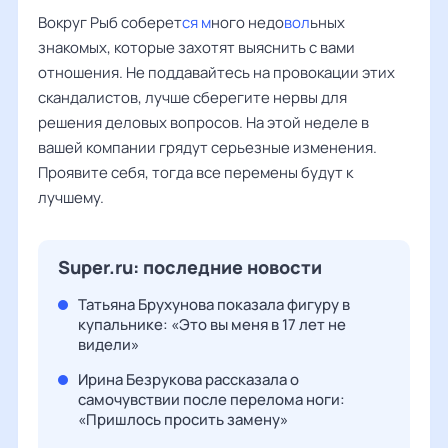
Вокруг Рыб соберет
ся м
ного недо
вол
ьных
знакомых, которые захотят выяснить с вами
отношения. Не поддавайтесь на провокации этих
скандалистов, лучше сберегите нервы для
решения деловых вопросов. На этой неделе в
вашей компании грядут серьезные изменения.
Проявите себя, тогда все перемены будут к
лучшему.
Super.ru: последние новости
Татьяна Брухунова показала фигуру в
купальнике: «Это вы меня в 17 лет не
видели»
Ирина Безрукова рассказала о
самочувствии после перелома ноги:
«Пришлось просить замену»