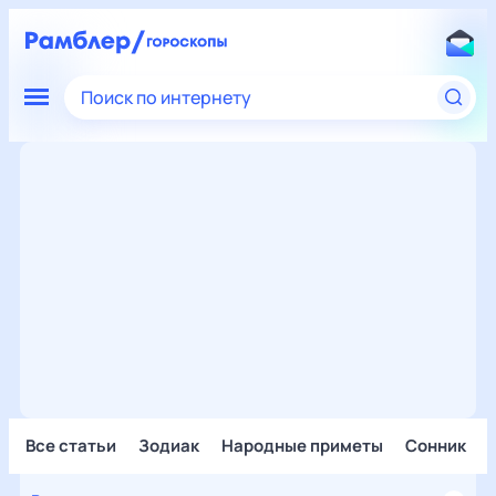
Поиск по интернету
Все статьи
Зодиак
Народные приметы
Сонник