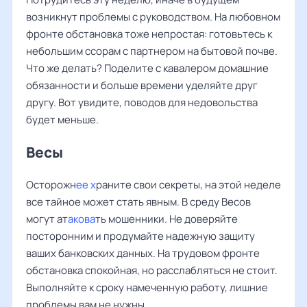
возникнут проблемы с руководством. На любовном
фронте обстановка тоже непростая: готовьтесь к
небольшим ссорам с партнером на бытовой почве.
Что же делать? Поделите с кавалером домашние
обязанности и больше времени уделяйте друг
другу. Вот увидите, поводов для недовольства
будет меньше.
Весы
Осторожн
ее х
раните свои секреты, на этой неделе
все тайное может стать явным. В среду Весов
могут ат
акова
ть мошенники. Не доверяйте
посторонним и продумайте надежную защиту
ваших банковских данных. На трудовом фронте
обстановка спокойная, но расслабляться не стоит.
Выполняйте к сроку намеченную работу, лишние
проблемы вам не нужны.