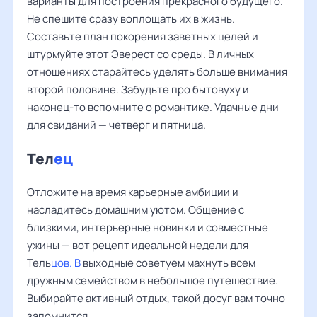
варианты для построения прекрасного будущего.
Не спешите сразу воплощать их в жизнь.
Составьте план покорения заветных целей и
штурмуйте этот Эверест со среды. В личных
отношениях старайтесь уделять больше внимания
второй половине. Забудьте про бытовуху и
наконец-то вспомните о романтике. Удачные дни
для свиданий — четверг и пятница.
Тел
ец
Отложите на время карьерные амбиции и
насладитесь домашним уютом. Общение с
близкими, интерьерные новинки и совместные
ужины — вот рецепт идеальной недели для
Тель
цов. В
выходные советуем махнуть всем
дружным семейством в небольшое путешествие.
Выбирайте активный отдых, такой досуг вам точно
запомнится.