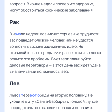
вопросы. В конце недели проверьте здоровье,
могут обостриться хронические заболевания.
Рак
В н
ача
ле недели возникнут серьезные трудности:
вас подведет близкий человек или не удастся
воплотить в жизнь задуманную идею. Не
отчаивайтесь, со среды тучи рассеются и вы легко
решите эти проблемы. В четверг планируйте
деловые переговоры — в этот день вас ждет удача
в налаживании полезных связей.
Лев
Льво
в т
ерз
ают о
биды на вторую половину. Не
уходите в эту «Санта-Барбару» с головой, лучше
сосредоточьтесь на своих планах и желаниях.