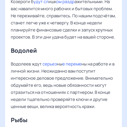
Козероги б
удут сл
ишк
ом раздр
ажительными. На
вас навалится много рабочих и бытовых проблем.
Не переживайте, справитесь. По нашим подсчётам,
станет легче уже к четвергу. В конце недели
планируйте финансовые сделки и запуск крупных
проектов. В эти дни удача будет на вашей стороне.
Водолей
Водолеев ждут
серьез
ны
е переме
ны на работе и в
личной жизни. Неожиданно вам поступит
интересное деловое предложение. Внимательно
обдумайте его, ведь новые обязанности могут
отразиться на отношениях с партнером. В конце
недели тщательно проверяйте ключи и другие
ценные вещи, велика вероятность кражи.
Рыбы