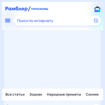
Поиск по интернету
Все статьи
Зодиак
Народные приметы
Сонник