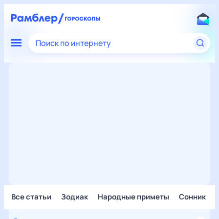
Поиск по интернету
Все статьи
Зодиак
Народные приметы
Сонник