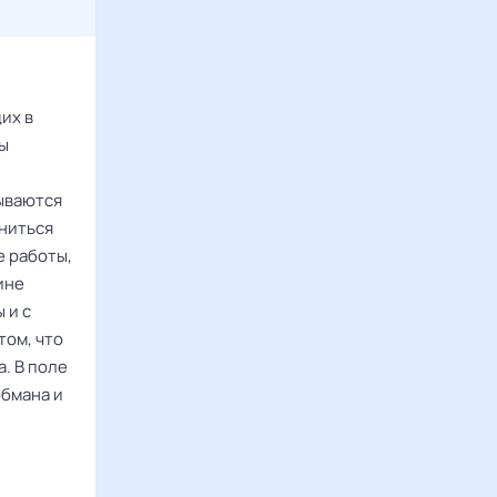
их в
Вы
ываются
аниться
е работы,
ине
 и с
том, что
. В поле
обмана и