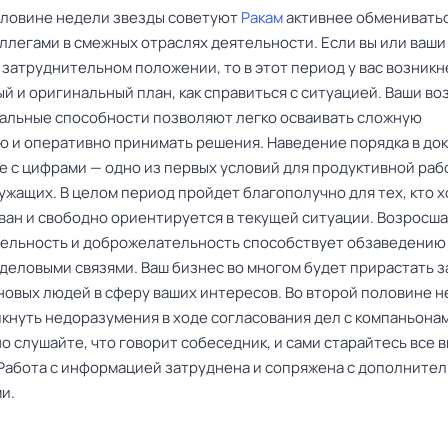
оловине недели звезды советуют
Ракам
активнее обменивать
ллегами в смежных отраслях деятельности. Если вы или ваши
 затруднительном положении, то в этот период у вас возникн
й и оригинальный план, как справиться с ситуацией. Ваши в
альные способности позволяют легко осваивать сложную
 и оперативно принимать решения. Наведение порядка в до
те с цифрами — одно из первых условий для продуктивной раб
ужащих. В целом период пройдет благополучно для тех, кто 
ан и свободно ориентируется в текущей ситуации. Возросша
ельность и доброжелательность способствует обзаведению
деловыми связями. Ваш бизнес во многом будет прирастать з
новых людей в сферу ваших интересов. Во второй половине 
икнуть недоразумения в ходе согласования дел с компаньона
 слушайте, что говорит собеседник, и сами старайтесь все 
 Работа с информацией затруднена и сопряжена с дополните
и.