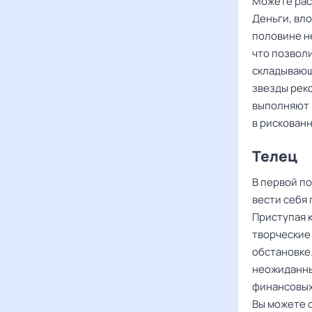
Можете рас
Деньги, вл
половине н
что позволи
складывающ
звезды рек
выполняют 
в рискован
Телец
В первой п
вести себя 
Приступая к
творческие
обстановке
неожиданны
финансовых
Вы можете 