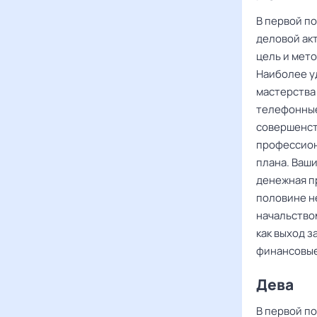
В первой п
деловой ак
цель и мето
Наиболее у
мастерства
телефонные
совершенст
профессион
плана. Ваш
денежная п
половине н
начальство
как выход з
финансовые
Дева ‌‌
В первой п