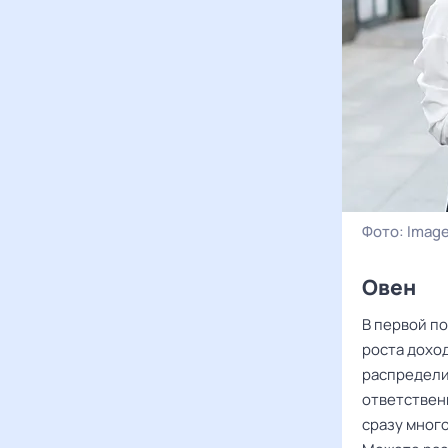
Фото:
Image
Овен ‌‌
В первой п
роста дохо
распредели
ответственн
сразу много