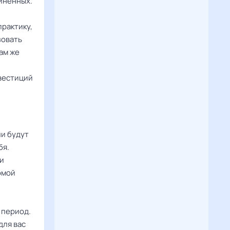
иненных.
практику,
зовать
ам же
вестиций
ли будут
бя.
ои
омой
 период.
для вас