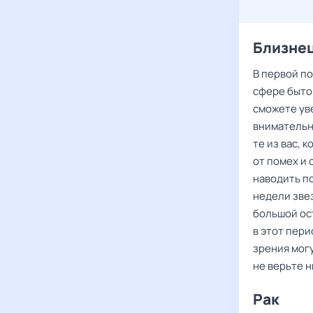
Близне
В первой п
сфере быто
сможете ув
внимательн
те из вас, 
от помех и
наводить п
недели зве
большой ос
в этот пер
зрения мог
не верьте н
Рак ‌‌