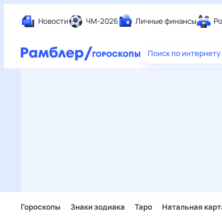
Новости
ЧМ-2026
Личные финансы
Ро
Еда
Поиск по интернету
Здор
Разв
Дом 
Спор
Карь
Авто
Техн
Жизн
Сбер
Горо
Гороскопы
Знаки зодиака
Таро
Натальная карт