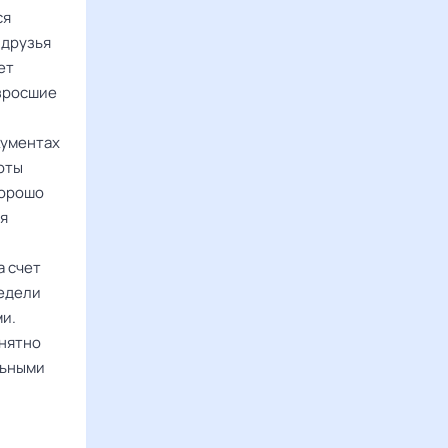
ся
 друзья
ет
озросшие
кументах
оты
хорошо
я
а счет
недели
ми.
внятно
льными