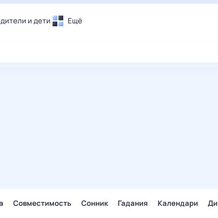
дители и дети
Ещё
Почта
овье
Поиск
лечения и отдых
Погода
и уют
ТВ-программа
т
ера
ологии и тренды
енные ситуации
егаем вместе
скопы
Помощь
а
Совместимость
Сонник
Гадания
Календари
Ди