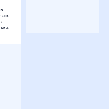
ые
овине
в.
ниях.