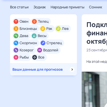
Все статьи
Зодиак
Народные приметы
Сонник
Овен
Телец
Подкл
Близнецы
Рак
Лев
финан
Дева
Весы
октяб
Скорпион
Стрелец
Козерог
Водолей
23 сентябр
Рыбы
Все
На этой нед
Ваши данные для прогнозов