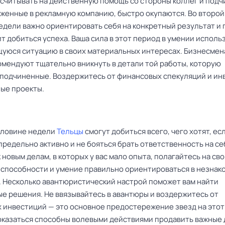
считывать на действенную помощь со стороны коллег и подч
оженные в рекламную компанию, быстро окупаются. Во второй
едели важно ориентировать себя на конкретный результат и 
т добиться успеха. Ваша сила в этот период в умении исполь
уюся ситуацию в своих материальных интересах. Бизнесмен
омендуют тщательно вникнуть в детали той работы, которую
подчиненные. Воздержитесь от финансовых спекуляций и ин
ные проекты.
оловине недели
Тельцы
смогут добиться всего, чего хотят, ес
предельно активно и не бояться брать ответственность на се
 новым делам, в которых у вас мало опыта, полагайтесь на св
 способности и умение правильно ориентироваться в незнак
. Несколько авантюристический настрой поможет вам найти
е решения. Не ввязывайтесь в авантюры и воздержитесь от
 инвестиций — это основное предостережение звезд на этот
оказаться способны волевыми действиями продавить важные 