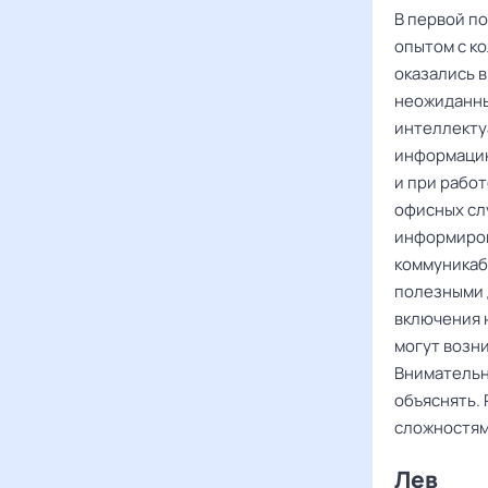
В первой п
опытом с ко
оказались в
неожиданны
интеллекту
информацию
и при рабо
офисных сл
информиров
коммуникаб
полезными 
включения 
могут возн
Внимательно
объяснять.
сложностям
Лев ‌‌