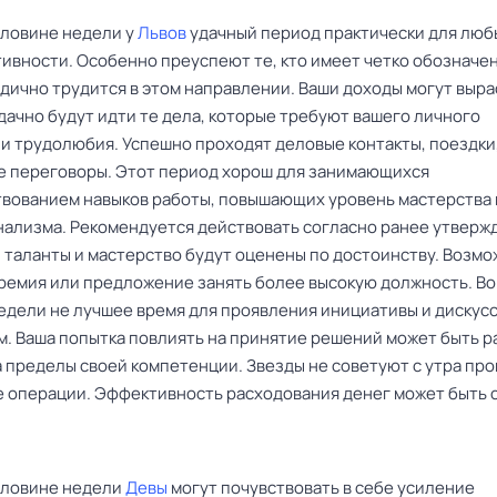
оловине недели у
Львов
удачный период практически для люб
тивности. Особенно преуспеют те, кто имеет четко обозначе
дично трудится в этом направлении. Ваши доходы могут выра
дачно будут идти те дела, которые требуют вашего личного
 и трудолюбия. Успешно проходят деловые контакты, поездки
 переговоры. Этот период хорош для занимающихся
вованием навыков работы, повышающих уровень мастерства 
ализма. Рекомендуется действовать согласно ранее утверж
и таланты и мастерство будут оценены по достоинству. Возмо
ремия или предложение занять более высокую должность. Во
едели не лучшее время для проявления инициативы и дискусс
м. Ваша попытка повлиять на принятие решений может быть 
а пределы своей компетенции. Звезды не советуют с утра пр
 операции. Эффективность расходования денег может быть 
оловине недели
Девы
могут почувствовать в себе усиление