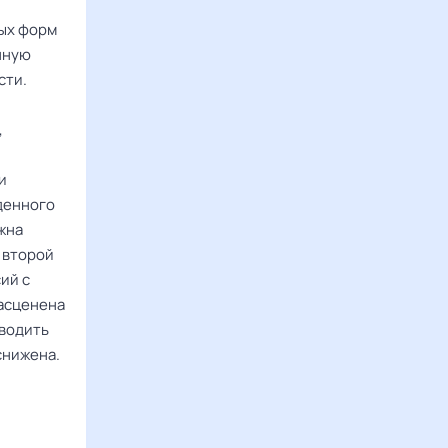
ых форм
нную
сти.
,
и
денного
жна
 второй
ий с
расценена
оводить
снижена.