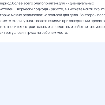
 период более всего благоприятен для индивидуальных
ателей. Творчески подходя к работе, вы можете найти скрыт
оторые можно реализовать с пользой для дела. Во второй пол
можете столкнуться с осложнениями при завершении проекто
то относится к строительным и ремонтным работам в помеще
шиться условия труда на рабочем месте.