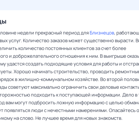
цы
оловине недели прекрасный период для
Близнецов
, работающ
вых услуг. Количество заказов может существенно вырасти. 
еличить количество постоянных клиентов за счет более
ого и доброжелательного отношения к ним. В выигрыше оказ
кому удастся создать подходящие условия для работы и отстр
 суеты. Хорошо начинать строительство, проводить ремонтны
орядок в жилищно-коммунальном хозяйстве. Во второй полов
зды советуют максимально ограничить свои деловые контакты
торожностью подходить к поступающей информации. Дело в 
иод вам могут подбросить ложную информацию с целью обмана
ут появляться люди с нечестными намерениями. Опасайтесь 
икому на слово. Не лучшее время для новых знакомств.