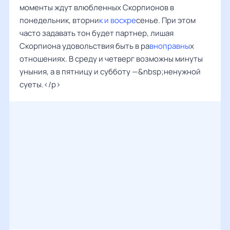
моменты ждут влюбленных Скорпионов в
понедельник, вторни
к и воскре
сенье. При этом
часто задавать тон будет партнер, лишая
Скорпиона удовольствия быть в ра
вноправны
х
отношениях. В среду и четверг возможны минуты
уныния, а в пятницу и субботу —&nbsp;ненужной
суеты.</p>