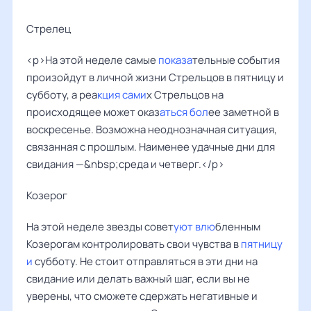
Стрелец
<p>На этой неделе самые
показа
тельные события
произойдут в личной жизни Стрельцов в пятницу и
субботу, а реа
кция сами
х Стрельцов на
происходящее может оказ
аться бол
ее заметной в
воскресенье. Возможна неоднозначная ситуация,
связанная с прошлым. Наименее удачные дни для
свидания —&nbsp;среда и четверг.</p>
Козерог
На этой неделе звезды совет
уют влю
бленным
Козерогам контролировать свои чувства в
пятницу
и
субботу. Не стоит отправляться в эти дни на
свидание или делать важный шаг, если вы не
уверены, что сможете сдержать негативные и