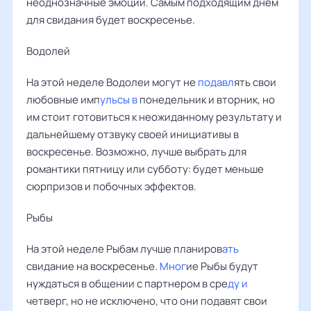
неоднозначные эмоции. Самым подходящим днем
для свидания будет воскресенье.
Водолей
На этой неделе Водолеи могут не
подавл
ять свои
любовные имп
ульсы в
понедельник и вторник, но
им стоит готовиться к неожиданному результату и
дальнейшему отзвуку своей инициативы в
воскресенье. Возможно, лучше выбрать для
романтики пятницу или субботу: будет меньше
сюрпризов и побочных эффектов.
Рыбы ‌‌
На этой неделе Рыбам лучше планиров
ать
свидание на воскресенье.
Мног
ие Рыбы будут
нуждаться в общении с партнером в сре
ду и
четверг, но не исключено, что они подавят свои