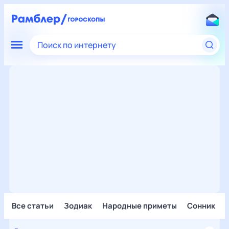
Поиск по интернету
Все статьи
Зодиак
Народные приметы
Сонник