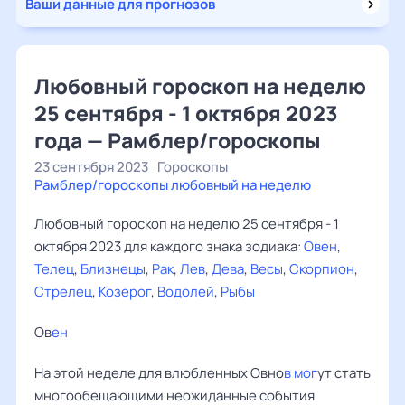
Ваши данные для прогнозов
Любовный гороскоп на неделю
25 сентября - 1 октября 2023
года — Рамблер/гороскопы
23 сентября 2023
Гороскопы
Рамблер/гороскопы любовный на неделю
Любовный гороскоп на неделю 25 сентября - 1
октября 2023 для каждого знака зодиака:
Овен
,
Телец
,
Близнецы
,
Рак
,
Лев
,
Дева
,
Весы
,
Скорпион
,
Стрелец
,
Козерог
,
Водолей
,
Рыбы
Ов
ен ‌
На этой неделе для влюбленных Овно
в мог
ут стать
многообещающими неожиданные события