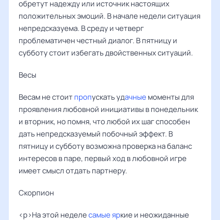
обретут надежду или источник настоящих
положительных эмоций. В начале недели ситуация
непредсказуема. В среду и четверг
проблематичен честный диалог. В пятницу и
субботу стоит избегать двойственных ситуаций.
Весы ‌‌
Весам не стоит
проп
ускать уд
ачные
моменты для
проявления любовной инициативы в понедельник
и вторник, но помня, что любой их шаг способен
дать непредсказуемый побочный эффект. В
пятницу и субботу возможна проверка на баланс
интересов в паре, первый ход в любовной игре
имеет смысл отдать партнеру.
Скорпион
<p>На этой неделе
самые яр
кие и неожиданные