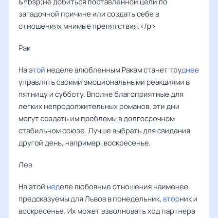
&nbsp;не добиться поставленной цели по
загадочной причине или создать себе в
отношениях мнимые препятствия.</p>
Рак ‌‌
На э
той
неделе влюбленным Ракам станет тру
днее
управлять своими эмоциональными реакциями в
пятницу и субботу. Вполне благоприятные для
легких непродолжительных романов, эти дни
могут создать им проблемы в долгосрочном
стабильном союзе. Лучше выбрать для свидания
другой день, например, воскресенье.
Лев ‌‌
На этой
нед
еле любовные отношения наименее
предсказуемы для Львов в понедельник,
втор
ник и
воскресенье. Их может взволновать ход партнера