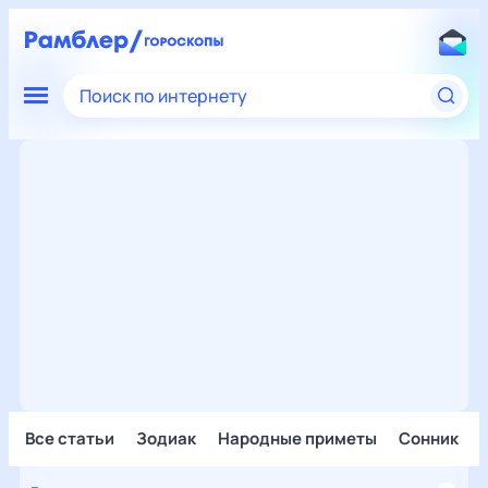
Поиск по интернету
Все статьи
Зодиак
Народные приметы
Сонник