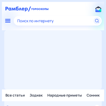
Поиск по интернету
Все статьи
Зодиак
Народные приметы
Сонник