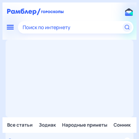
Поиск по интернету
Все статьи
Зодиак
Народные приметы
Сонник