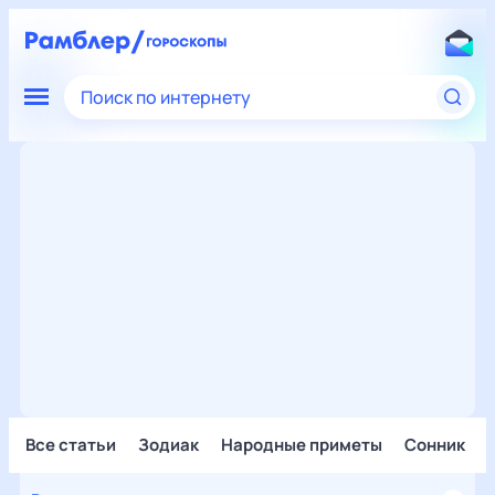
Поиск по интернету
Все статьи
Зодиак
Народные приметы
Сонник