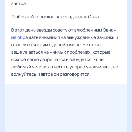
завтра.
Любовный гороскоп на сегодня для Овна
В этот день звезды советуют влюбленным Овнам
н
е обр
ащать внимания на вынужденные заминки и
относиться к ним с долей юмора. Не стоит
зацикливаться на мнимых проблемах, которые
вскоре легко разрешатся и забудутся. Если
любимый человек о чем-то упорно умалчивает, не
волнуйтесь: завтра он разговорится.