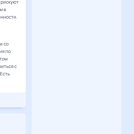
 рискуют
м в
енности.
и со
ия по
этом
риться с
 Есть