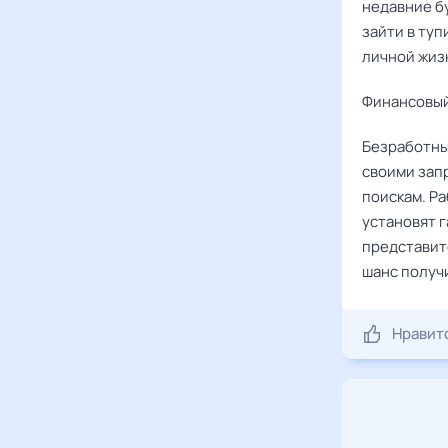
недавние б
зайти в туп
личной жиз
Финансовый
Безработны
своими зап
поискам. Ра
установят 
представит
шанс получи
Нравит