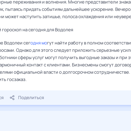
урные переживания и волнения. Многие представители знака
ик, пытаясь придать событиям дальнейшее ускорение. Вечеро
ни может наступить затишье, полоса охлаждения или неувер
 гороскоп на сегодня для Водолея
е Водолеи сег
одня мо
гут найти работу в полном соответстви
росами. Однако для этого следует приложить серьезные усил
ботники сферы услуг могут получить выгодные заказы и при 
гармоничный контакт с клиентами. Бизнесмены смогут догово
елями официальной власти о долгосрочном сотрудничестве.
ть госзаказ.
ся
Поделиться