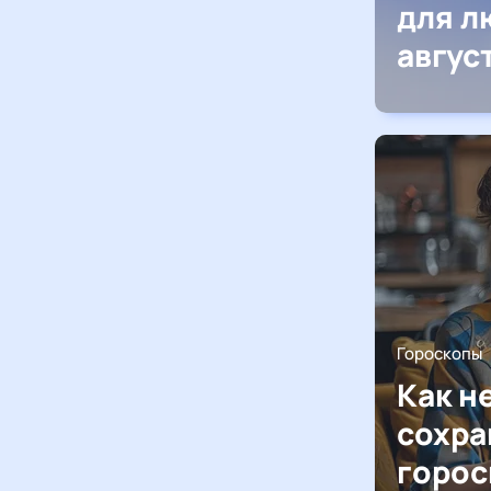
для л
авгус
Гороскопы
Как н
сохра
горос