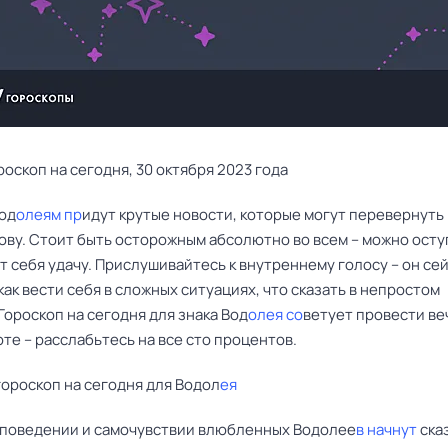
роскоп на сегодня, 30 октября 2023 года
Вод
олеям пр
идут крутые новости, которые могут перевернуть
лову. Стоит быть осторожным абсолютно во всем – можно осту
т себя удачу. Прислушивайтесь к внутреннему голосу – он се
как вести себя в сложных ситуациях, что сказать в непростом
Гороскоп на сегодня для знака Вод
олея со
ветует провести ве
те – расслабьтесь на все сто процентов.
ороскоп на сегодня для Водол
ея
 поведении и самочувствии влюбленных Водолее
в начнут
ска