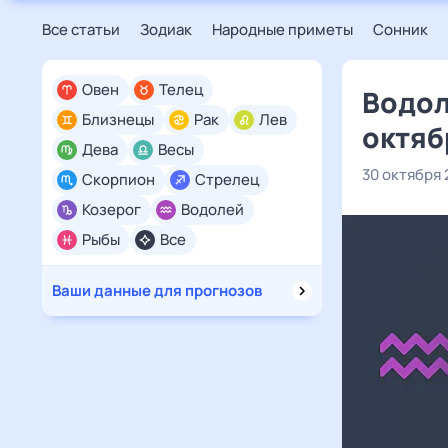
Все статьи
Зодиак
Народные приметы
Сонник
Овен
Телец
Водол
Близнецы
Рак
Лев
октяб
Дева
Весы
30 октября 
Скорпион
Стрелец
Козерог
Водолей
Рыбы
Все
Ваши данные для прогнозов