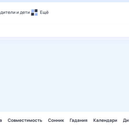
дители и дети
Ещё
Почта
овье
Поиск
лечения и отдых
Погода
и уют
ТВ-программа
т
ера
ологии и тренды
енные ситуации
егаем вместе
скопы
Помощь
а
Совместимость
Сонник
Гадания
Календари
Ди