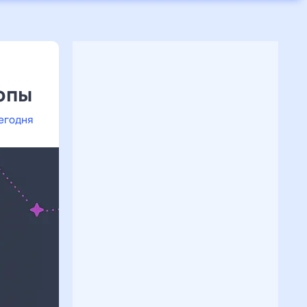
опы
сегодня