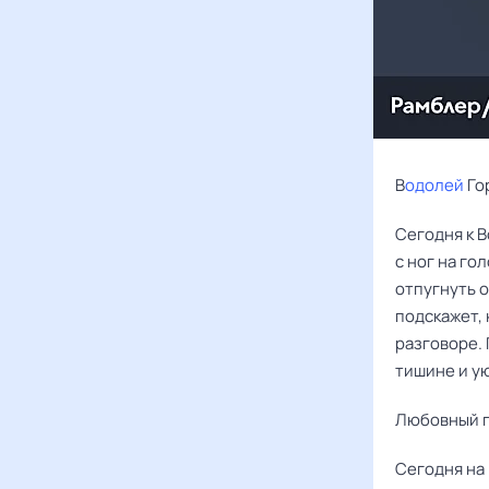
В
одолей
Го
Сегодня к 
с ног на го
отпугнуть о
подскажет, 
разговоре. 
тишине и ую
Любовный г
Сегодня на