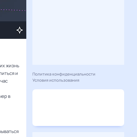
 их жизнь
питься и
Политика конфиденциальности
Условия использования
йчас
чер в
зываться