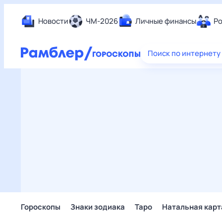
Новости
ЧМ-2026
Личные финансы
Ро
Еда
Поиск по интернету
Здор
Разв
Дом 
Спор
Карь
Авто
Техн
Жизн
Сбер
Горо
Гороскопы
Знаки зодиака
Таро
Натальная карт