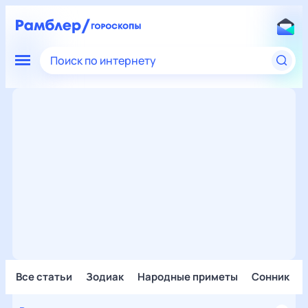
Поиск по интернету
Все статьи
Зодиак
Народные приметы
Сонник