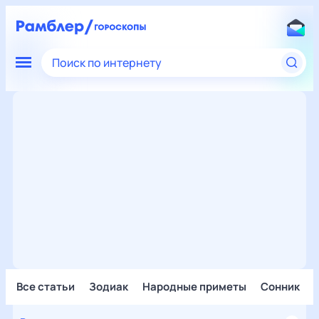
Поиск по интернету
Все статьи
Зодиак
Народные приметы
Сонник