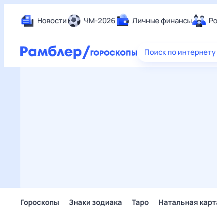
Новости
ЧМ-2026
Личные финансы
Ро
Еда
Поиск по интернету
Здор
Разв
Дом 
Спор
Карь
Авто
Техн
Жизн
Сбер
Горо
Гороскопы
Знаки зодиака
Таро
Натальная карт