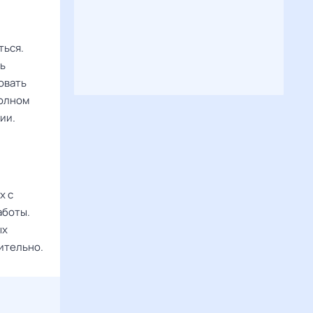
ться.
ть
овать
полном
ии.
х с
аботы.
ых
ительно.