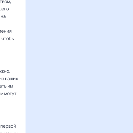
твом,
шего
 на
ления
, чтобы
ожно,
из ваших
ать им
ом могут
 первой