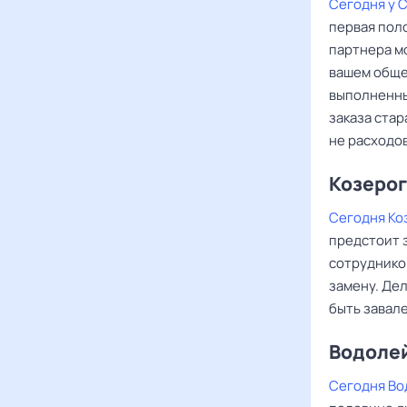
Сегодня у 
первая поло
партнера м
вашем общем
выполненны
заказа ста
не расходов
Козерог
Сегодня Ко
предстоит 
сотрудников
замену. Де
быть завал
Водоле
Сегодня Во