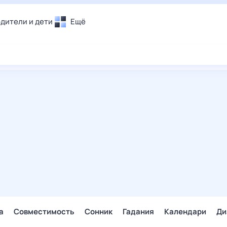
дители и дети
Ещё
Почта
овье
Поиск
лечения и отдых
Погода
и уют
ТВ-программа
т
ера
ологии и тренды
енные ситуации
егаем вместе
скопы
Помощь
а
Совместимость
Сонник
Гадания
Календари
Ди