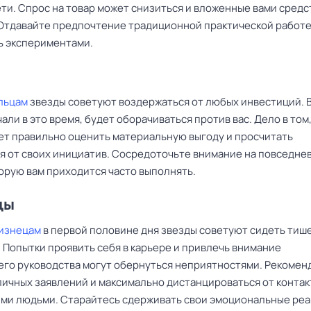
ти. Спрос на товар может снизиться и вложенные вами средс
 Отдавайте предпочтение традиционной практической работе
ь экспериментами.
льцам
звезды советуют воздержаться от любых инвестиций. В
чали в это время, будет оборачиваться против вас. Дело в том,
ет правильно оценить материальную выгоду и просчитать
я от своих инициатив. Сосредоточьте внимание на повседне
торую вам приходится часто выполнять.
цы
изнецам
в первой половине дня звезды советуют сидеть тише
 Попытки проявить себя в карьере и привлечь внимание
го руководства могут обернуться неприятностями. Рекомен
личных заявлений и максимально дистанцироваться от контак
ми людьми. Старайтесь сдерживать свои эмоциональные реа