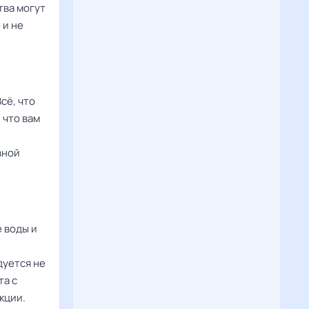
тва могут
 и не
сё, что
 что вам
вной
 воды и
дуется не
та с
кции.