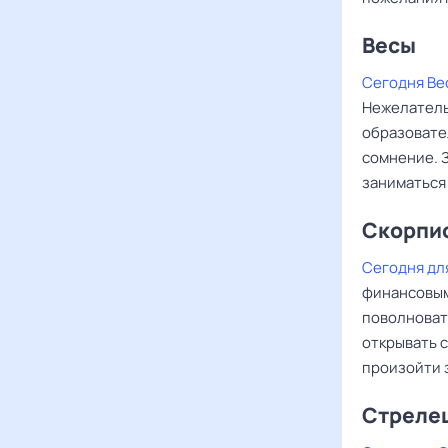
Весы ‌‌
Сегодня Ве
Нежелатель
образовате
сомнение. 
заниматься
Скорпи
Сегодня дл
финансовым
поволноват
открывать с
произойти 
Стреле