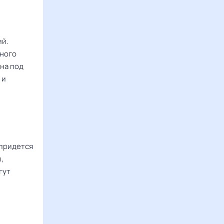
ий.
ьного
на под
 и
 придется
,
гут