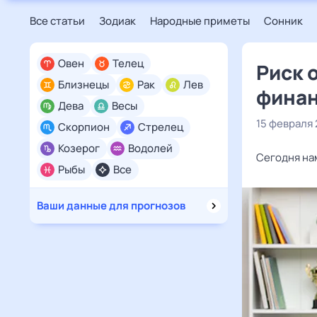
Все статьи
Зодиак
Народные приметы
Сонник
Овен
Телец
Риск 
Близнецы
Рак
Лев
финан
Дева
Весы
15 февраля
Скорпион
Стрелец
Козерог
Водолей
Сегодня на
Рыбы
Все
Ваши данные для прогнозов