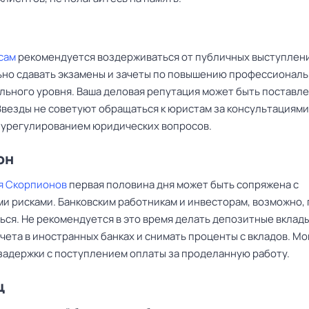
сам
рекомендуется воздерживаться от публичных выступлен
но сдавать экзамены и зачеты по повышению профессионал
льного уровня. Ваша деловая репутация может быть поставле
Звезды не советуют обращаться к юристам за консультациями
 урегулированием юридических вопросов.
он
я Скорпионов
первая половина дня может быть сопряжена с
и рисками. Банковским работникам и инвесторам, возможно,
ься. Не рекомендуется в это время делать депозитные вклады
чета в иностранных банках и снимать проценты с вкладов. Мо
задержки с поступлением оплаты за проделанную работу.
ц