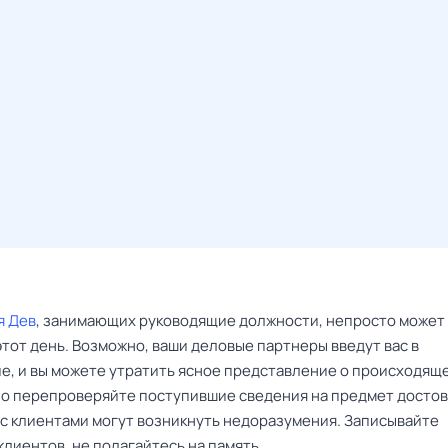
я Дев
, занимающих руководящие должности, непросто может
тот день. Возможно, ваши деловые партнеры введут вас в
е, и вы можете утратить ясное представление о происходящ
о перепроверяйте поступившие сведения на предмет достов
 с клиентами могут возникнуть недоразумения. Записывайте
лиентов, не полагайтесь на память.