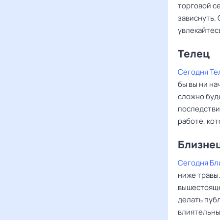
торговой се
зависнуть.
увлекайтес
Телец
Сегодня Те
бы вы ни на
сложно буд
последстви
работе, ко
Близне
Сегодня Бл
ниже травы.
вышестояще
делать пуб
влиятельны