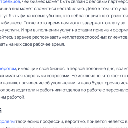
Стрельцов
, чей бизнес может быть связан с деловым партнерс
вина дня может сложиться нестабильно. Дело в том, что у ва
огут быть финансовые убытки, что неблагоприятно отразится
 бизнесе. Также в это время вам могут задержать оплату за
е услуги. И при выполнении услуг на стадии приема и оформ
райтесь заранее распознавать неплатежеспособных клиентов
ать на них свое рабочее время.
зерогам
, имеющим свой бизнес, в первой половине дня, возм
заниматься кадровыми вопросами. Не исключено, что кое-кто 
 напишет заявление об увольнении, и надо будет срочно иск
лопроизводители и работники отделов по работе с персонал
ены работой.
й
долеям
творческих профессий, вероятно, придется нелегко в