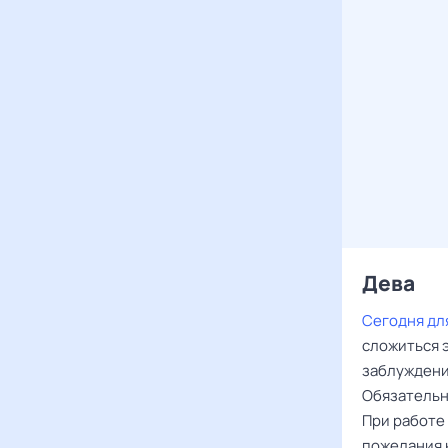
Дева ‌‌
Сегодня дл
сложиться э
заблуждени
Обязательн
При работе
пожелания к