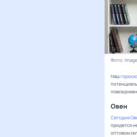
Фото:
Image
Наш
гороск
потенциаль
повседневн
Овен ‌‌
Сегодня Ов
придется не
оптовом ск