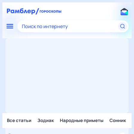
Поиск по интернету
Все статьи
Зодиак
Народные приметы
Сонник