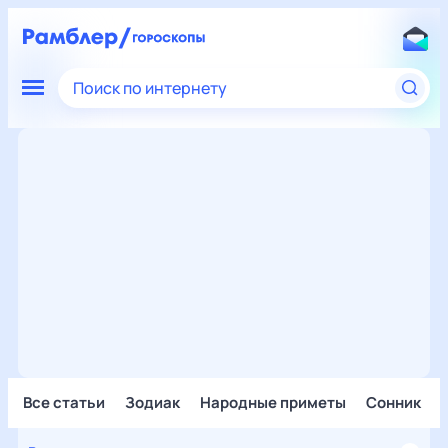
Поиск по интернету
Все статьи
Зодиак
Народные приметы
Сонник