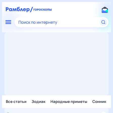
Поиск по интернету
Все статьи
Зодиак
Народные приметы
Сонник