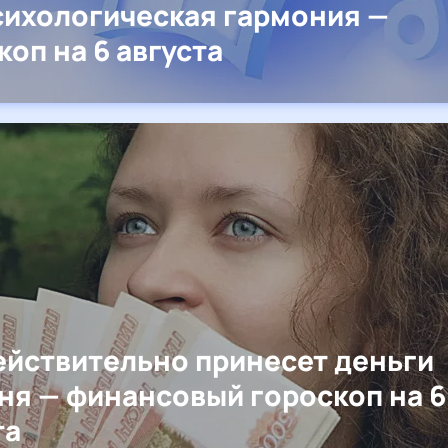
сихологическая гармония —
коп на 6 августа
ействительно принесет деньги
ня — финансовый гороскоп на 6
та