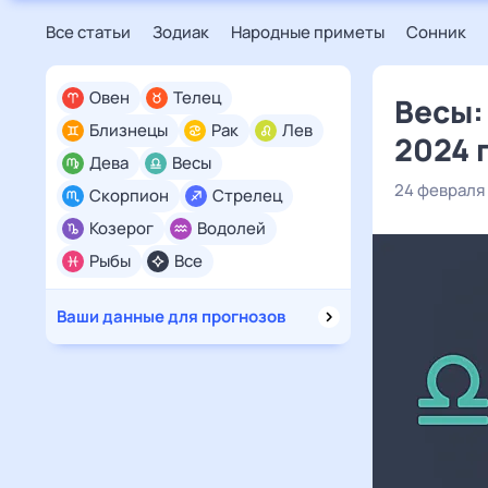
Все статьи
Зодиак
Народные приметы
Сонник
Овен
Телец
Весы:
Близнецы
Рак
Лев
2024 
Дева
Весы
24 февраля
Скорпион
Стрелец
Козерог
Водолей
Рыбы
Все
Ваши данные для прогнозов