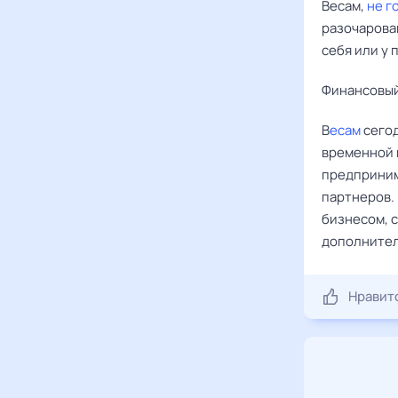
Весам,
не г
разочарова
себя или у 
Финансовый
В
есам
сего
временной 
предприним
партнеров.
бизнесом, с
дополнител
Нравит