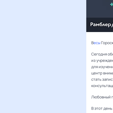
В
есы
Гороск
Сегодня об
из учрежде
для изучени
центр внима
стать запис
консультац
Любовный г
В этот день