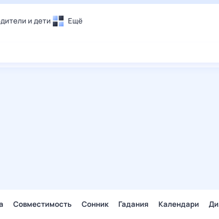
дители и дети
Ещё
Почта
овье
Поиск
лечения и отдых
Погода
и уют
ТВ-программа
т
ера
ологии и тренды
енные ситуации
егаем вместе
скопы
Помощь
а
Совместимость
Сонник
Гадания
Календари
Ди