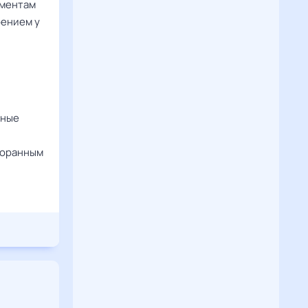
ементам
оением у
ьные
сторанным