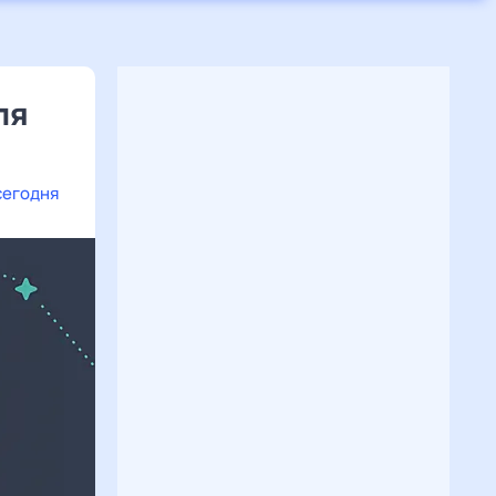
ля
сегодня