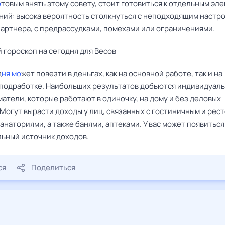
о
товым внять этому совету, стоит готовиться к отдельным эл
ний: высока вероятность столкнуться с неподходящим настр
партнера, с предрассудками, помехами или ограничениями.
 гороскоп на сегодня для Весов
д
ня мо
жет повезти в деньгах, как на основной работе, так и на
подработке. Наибольших результатов добьются индивидуал
атели, которые работают в одиночку, на дому и без деловых
 Могут вырасти доходы у лиц, связанных с гостиничным и ре
анаториями, а также банями, аптеками. У вас может появиться
ьный источник доходов.
ся
Поделиться