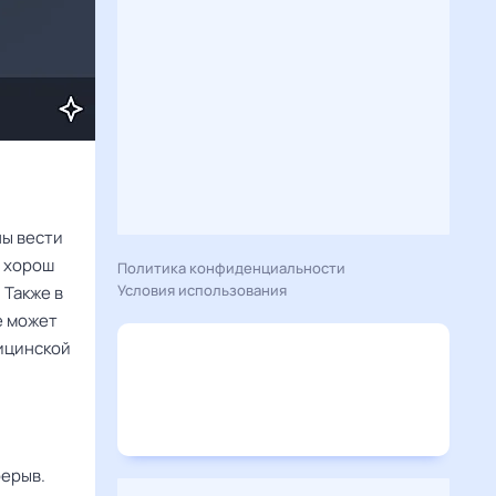
ны вести
ь хорош
Политика конфиденциальности
Условия использования
 Также в
е может
дицинской
рерыв.