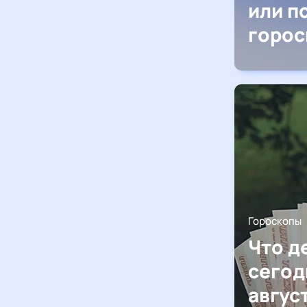
или п
горос
Гороскопы
Что д
сегод
авгус