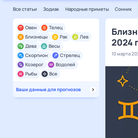
Все статьи
Зодиак
Народные приметы
Сонник
Овен
Телец
Близн
Близнецы
Рак
Лев
2024 
Дева
Весы
10 марта 20
Скорпион
Стрелец
Козерог
Водолей
Рыбы
Все
Ваши данные для прогнозов