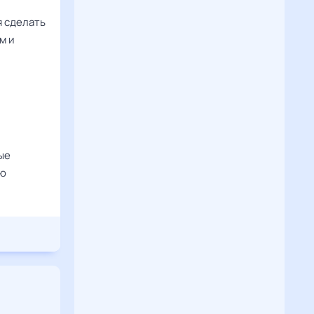
я сделать
м и
ые
ую