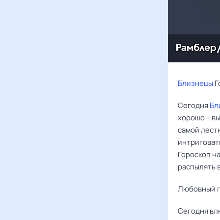
Близнецы
Г
Сегодня
Бл
хорошо – вы
самой лест
интриговать
Гороскоп на
распылять 
Любовный г
Сегодня в