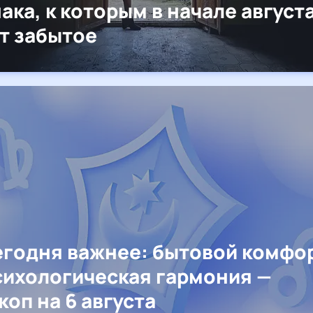
нака, к которым в начале август
т забытое
егодня важнее: бытовой комфо
сихологическая гармония —
коп на 6 августа