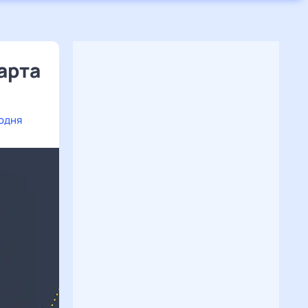
арта
годня