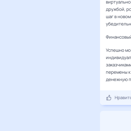
виртуально
дружбой, р
шаг в ново
убедительн
Финансовый
Успешно мо
индивидуал
заказчикам
перемены к
денежную п
Нравит