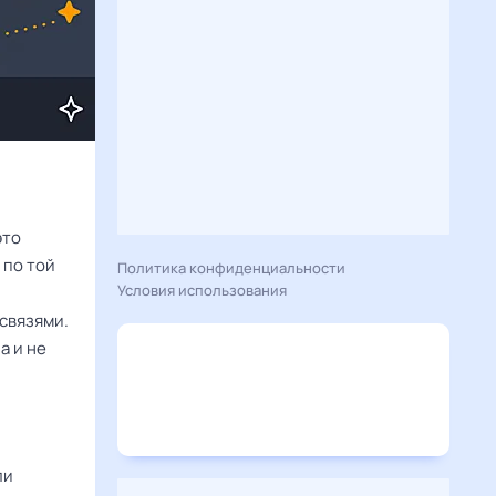
это
 по той
Политика конфиденциальности
Условия использования
 связями.
а и не
ли