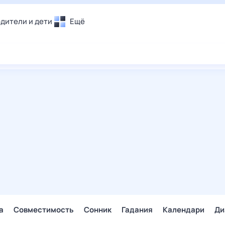
дители и дети
Ещё
Почта
овье
Поиск
лечения и отдых
Погода
и уют
ТВ-программа
т
ера
ологии и тренды
енные ситуации
егаем вместе
скопы
Помощь
а
Совместимость
Сонник
Гадания
Календари
Ди