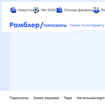
Новости
ЧМ-2026
Личные финансы
Ро
Еда
Поиск по интернету
Здор
Разв
Дом 
Спор
Карь
Авто
Техн
Жизн
Сбер
Горо
Гороскопы
Знаки зодиака
Таро
Натальная карт