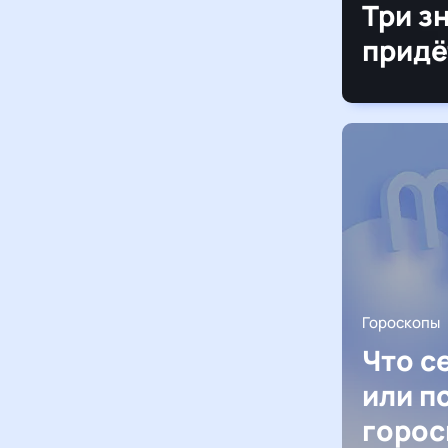
Три з
придё
Гороскопы
Что с
или п
горос