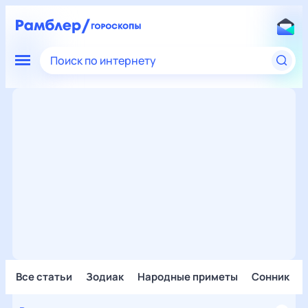
Поиск по интернету
Все статьи
Зодиак
Народные приметы
Сонник