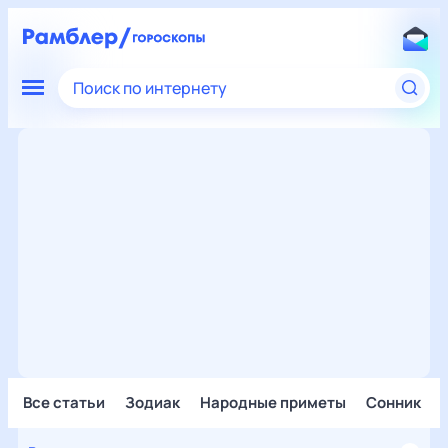
Поиск по интернету
Все статьи
Зодиак
Народные приметы
Сонник