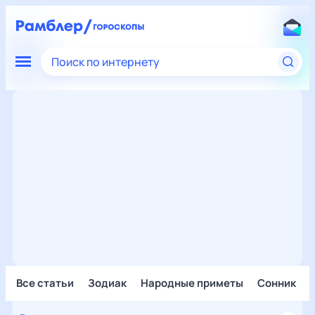
Поиск по интернету
Все статьи
Зодиак
Народные приметы
Сонник