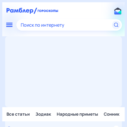
Поиск по интернету
Все статьи
Зодиак
Народные приметы
Сонник