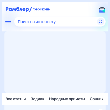
Поиск по интернету
Все статьи
Зодиак
Народные приметы
Сонник