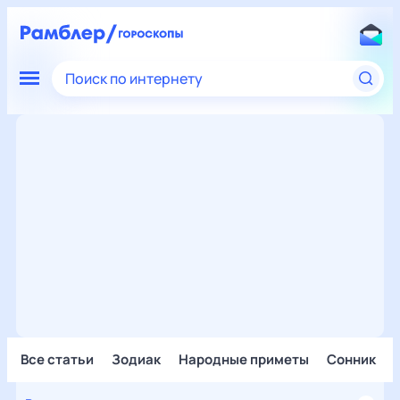
Поиск по интернету
Все статьи
Зодиак
Народные приметы
Сонник