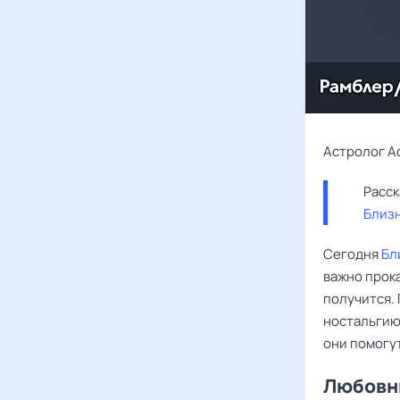
Астролог А
Близ
Сегодня
Бл
важно прока
получится. 
ностальгию
они помогут
Любовны