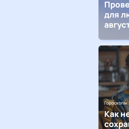
Прове
для л
авгус
Гороскопы
Как н
сохра