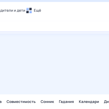
дители и дети
Ещё
Почта
овье
Поиск
лечения и отдых
Погода
и уют
ТВ-программа
т
ера
ологии и тренды
енные ситуации
егаем вместе
скопы
Помощь
а
Совместимость
Сонник
Гадания
Календари
Ди