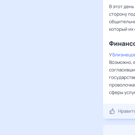
В этот ден
сторону по
общительны
который их 
Финансо
У
Близнецо
Возможно, 
согласившис
государств
проволочкам
сферы услуг
Нравит