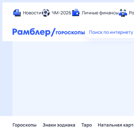
Новости
ЧМ-2026
Личные финансы
Ро
Еда
Поиск по интернету
Здор
Разв
Дом 
Спор
Карь
Авто
Техн
Жизн
Сбер
Горо
Гороскопы
Знаки зодиака
Таро
Натальная карт