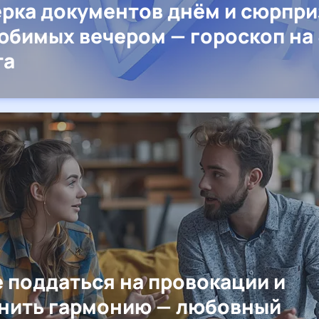
рка документов днём и сюрпр
юбимых вечером — гороскоп на 
та
е поддаться на провокации и
нить гармонию — любовный