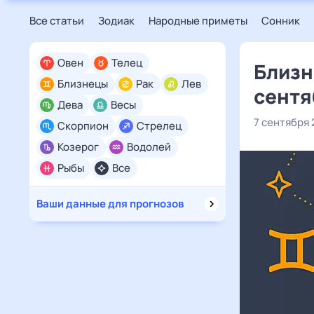
Все статьи
Зодиак
Народные приметы
Сонник
Овен
Телец
Близн
Близнецы
Рак
Лев
сентя
Дева
Весы
7 сентября
Скорпион
Стрелец
Козерог
Водолей
Рыбы
Все
Ваши данные для прогнозов