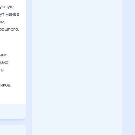
лучшую
нут менее
ом,
прошлого.
чно.
нако,
 в
иков,