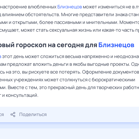
ь настроение влюбленных
Близнецов
может измениться не в 
д влиянием обстоятельств. Многие представители знака ста
ми и открытыми, более пассивными и мнительными. Момент
смущает, может стать сексуальная жизнь или какая-то часть 
вый гороскоп на сегодня для
Близнецов
в
этот день может сложиться весьма напряженно и неоднозна
вам предложат вложить деньги в якобы выгодные проекты. Од
ь на это, вы рискуете все потерять. Оформление документов
енных учреждениях может столкнуться с бюрократическими
и. Вместе с тем, это прекрасный день для творческих работн
 и консультаций.
ся
Поделиться