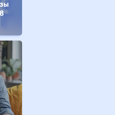
изы
8