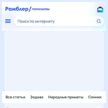
Поиск по интернету
Все статьи
Зодиак
Народные приметы
Сонник